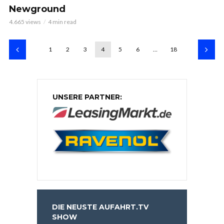
Newground
4.665 views
4 min read
1
2
3
4
5
6
…
18
UNSERE PARTNER:
DIE NEUSTE AUFAHRT.TV
SHOW