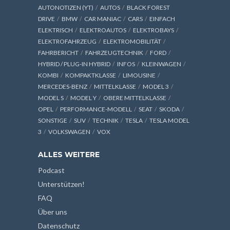
AUTONOTIZEN (YT)
AUTOS
BLACK FOREST
DRIVE
BMW
CAR MANIAC
CARS
EINFACH
ELEKTRISCH
ELEKTROAUTOS
ELEKTROBAYS
ELEKTROFAHRZEUG
ELEKTROMOBILITÄT
FAHRBERICHT
FAHRZEUGTECHNIK
FORD
HYBRID / PLUG-IN HYBRID
INFOS
KLEINWAGEN
KOMBI
KOMPAKTKLASSE
LIMOUSINE
MERCEDES-BENZ
MITTELKLASSE
MODEL 3
MODEL S
MODEL Y
OBERE MITTELKLASSE
OPEL
PERFORMANCE-MODELL
SEAT
SKODA
SONSTIGE
SUV
TECHNIK
TESLA
TESLA MODEL
3
VOLKSWAGEN
VOX
ALLES WEITERE
Podcast
Unterstützen!
FAQ
Über uns
Datenschutz