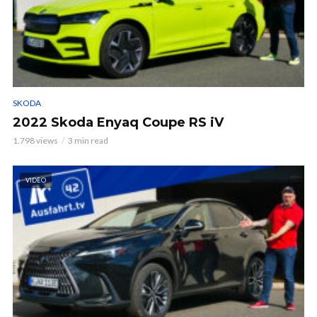
SKODA
2022 Skoda Enyaq Coupe RS iV
1.798 views
3 min read
VIDEO