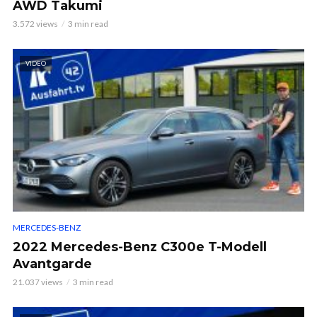
AWD Takumi
3.572 views
3 min read
VIDEO
MERCEDES-BENZ
2022 Mercedes-Benz C300e T-Modell
Avantgarde
21.037 views
3 min read