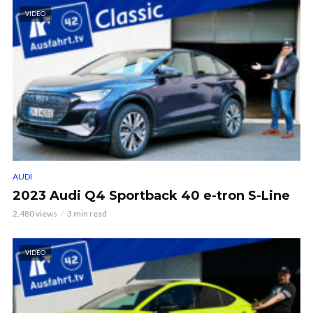
VIDEO
AUDI
2023 Audi Q4 Sportback 40 e-tron S-Line
2.480 views
3 min read
VIDEO