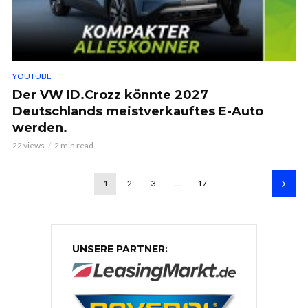
YOUTUBE
Der VW ID.Crozz könnte 2027
Deutschlands meistverkauftes E-Auto
werden.
22 views
2 min read
1
2
3
…
17
UNSERE PARTNER: