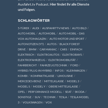
Ausfahrt.tv Podcast.
Hier findet ihr alle Dienste
und Folgen
.
SCHLAGWÖRTER
5-TÜRER
AUDI
AUSFAHRTTV NEWS
AUTO BILD
AUTO MOBIL
AUTOMOBIL
AUTO MOBIL – DAS
VOX-AUTOMAGAZIN
AUTO MOTOR UND SPORT
AUTONOTIZEN (YT)
AUTOS
BLACK FOREST
DRIVE
BMW
CAR MANIAC
CARS
EINFACH
ELEKTRISCH
ELEKTROAUTOS
ELEKTROBAYS
ELEKTROFAHRZEUG
ELEKTROMOBILITÄT
FAHRBERICHT
FAHRZEUGTECHNIK
FORD
HYBRID / PLUG-IN HYBRID
INFOS
KLEINWAGEN
KOMBI
KOMPAKTKLASSE
LIMOUSINE
MERCEDES-BENZ
MITTELKLASSE
MODEL 3
MODEL S
MODEL Y
OBERE MITTELKLASSE
OPEL
PERFORMANCE-MODELL
SEAT
SKODA
SONSTIGE
SUV
TECHNIK
TESLA
TESLA MODEL
3
VOLKSWAGEN
VOX