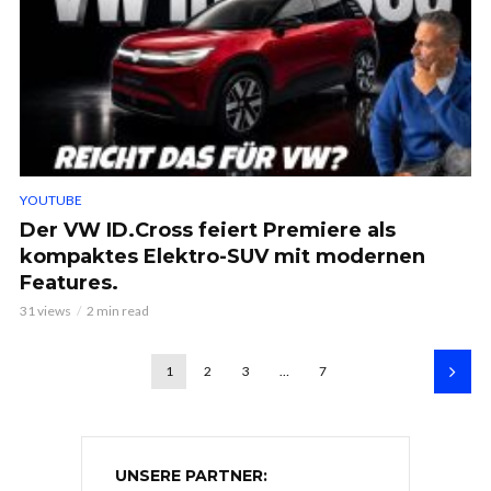
YOUTUBE
Der VW ID.Cross feiert Premiere als
kompaktes Elektro-SUV mit modernen
Features.
31 views
2 min read
1
2
3
…
7
UNSERE PARTNER: