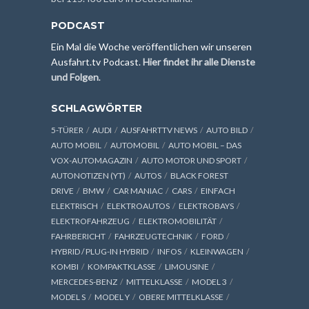
PODCAST
Ein Mal die Woche veröffentlichen wir unseren
Ausfahrt.tv Podcast.
Hier findet ihr alle Dienste
und Folgen
.
SCHLAGWÖRTER
5-TÜRER
AUDI
AUSFAHRTTV NEWS
AUTO BILD
AUTO MOBIL
AUTOMOBIL
AUTO MOBIL – DAS
VOX-AUTOMAGAZIN
AUTO MOTOR UND SPORT
AUTONOTIZEN (YT)
AUTOS
BLACK FOREST
DRIVE
BMW
CAR MANIAC
CARS
EINFACH
ELEKTRISCH
ELEKTROAUTOS
ELEKTROBAYS
ELEKTROFAHRZEUG
ELEKTROMOBILITÄT
FAHRBERICHT
FAHRZEUGTECHNIK
FORD
HYBRID / PLUG-IN HYBRID
INFOS
KLEINWAGEN
KOMBI
KOMPAKTKLASSE
LIMOUSINE
MERCEDES-BENZ
MITTELKLASSE
MODEL 3
MODEL S
MODEL Y
OBERE MITTELKLASSE