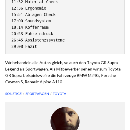
11:32 Material-Check

12:36 Ergonomie

15:51 Ablagen-Check

17:00 Soundsystem

18:14 Kofferraum

20:53 Fahreindruck

26:45 Assistenzssysteme

Wir behandeln alle Autos gleich, so auch den Toyota GR Supra
Legend als Sportwagen. Als Mitbewerber sehen wir zum Toyota
GR Supra beispielsweise die Fahrzeuge BMW M240i, Porsche
Cayman S, Renault Alpine A110.
SONSTIGE
SPORTWAGEN
TOYOTA