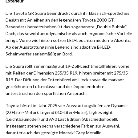
Exterieur
Die Toyota GR Supra beeindruckt durch ihr klassisch-sportliches
Design mit Anleihen an den legendären Toyota 2000 GT.
Besonders hervorzuheben ist das sogenannte „Double Bubble“-
Dach, das sowohl aerodynamische als auch ergonomische Vorteile
bringt. Vorne wie hinten setzen LED-Leuchten moderne Akzente.
Ab der Ausstattungslinie Legend sind adaptive Bi-LED-
Scheinwerfer serienmäßig an Bord.
Die Supra rollt serienmäßig auf 19-Zoll-Leichtmetallfelgen, vorne
mit Reifen der Dimension 255/35 R19, hinten breiter mit 275/35
R19. Der Diffusor, der Entenbürzel am Heck sowie die markant
gezeichneten Lufteinlässe und die Doppelendrohre
unterstreichen den sportlichen Anspruch.
Toyota bietet im Jahr 2025 vier Ausstattungslinien an: Dynamic
(2.0-Liter-Motor), Legend (3.0-Liter-Motor), Lightweight
(Leichtbaumodell) und A90 Last Edition (Abschiedsmodell).
Insgesamt stehen sechs verschiedene Farben zur Auswahl,
darunter auch das gezeigte Moeraki Grey Metallic.