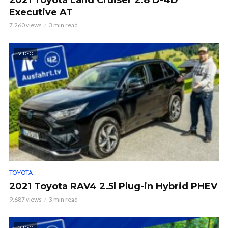
2021 Toyota Land Cruiser 2.8 D-4D
Executive AT
7.260 views
3 min read
VIDEO
TOYOTA
2021 Toyota RAV4 2.5l Plug-in Hybrid PHEV
9.687 views
3 min read
VIDEO