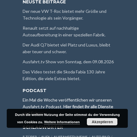
NEUSTE BEITRÄGE
Der neue VW T-Roc bietet mehr Größe und
Technologie als sein Vorgänger.
Renault setzt auf nachhaltige
Autoaufbereitung in einer speziellen Fabrik.
Der Audi Q7 bietet viel Platz und Luxus, bleibt
aber teuer und schwer.
Ausfahrt.tv Show von Sonntag, dem 09.08.2026
Das Video testet die Skoda Fabia 130 Jahre
Edition, die viele Extras bietet.
PODCAST
Ein Mal die Woche veröffentlichen wir unseren
Ausfahrt.tv Podcast.
Hier findet ihr alle Dienste
und Folgen
.
Durch die weitere Nutzung der Seite stimmst du der Verwendung
Akzeptieren
von Cookies zu.
Weitere Informationen
SCHLAGWÖRTER
5-TÜRER
AUDI
AUSFAHRTTV NEWS
AUTO BILD