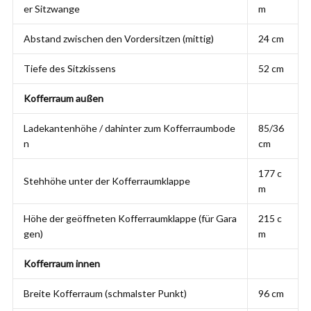
er Sitzwange
m
Abstand zwischen den Vordersitzen (mittig)
24 cm
Tiefe des Sitzkissens
52 cm
Kofferraum außen
Ladekantenhöhe / dahinter zum Kofferraumbode
85/36
n
cm
177 c
Stehhöhe unter der Kofferraumklappe
m
Höhe der geöffneten Kofferraumklappe (für Gara
215 c
gen)
m
Kofferraum innen
Breite Kofferraum (schmalster Punkt)
96 cm