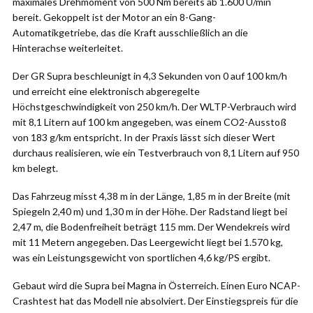
maximales Drehmoment von 500 Nm bereits ab 1.600 U/min
bereit. Gekoppelt ist der Motor an ein 8-Gang-
Automatikgetriebe, das die Kraft ausschließlich an die
Hinterachse weiterleitet.
Der GR Supra beschleunigt in 4,3 Sekunden von 0 auf 100 km/h
und erreicht eine elektronisch abgeregelte
Höchstgeschwindigkeit von 250 km/h. Der WLTP-Verbrauch wird
mit 8,1 Litern auf 100 km angegeben, was einem CO2-Ausstoß
von 183 g/km entspricht. In der Praxis lässt sich dieser Wert
durchaus realisieren, wie ein Testverbrauch von 8,1 Litern auf 950
km belegt.
Das Fahrzeug misst 4,38 m in der Länge, 1,85 m in der Breite (mit
Spiegeln 2,40 m) und 1,30 m in der Höhe. Der Radstand liegt bei
2,47 m, die Bodenfreiheit beträgt 115 mm. Der Wendekreis wird
mit 11 Metern angegeben. Das Leergewicht liegt bei 1.570 kg,
was ein Leistungsgewicht von sportlichen 4,6 kg/PS ergibt.
Gebaut wird die Supra bei Magna in Österreich. Einen Euro NCAP-
Crashtest hat das Modell nie absolviert. Der Einstiegspreis für die