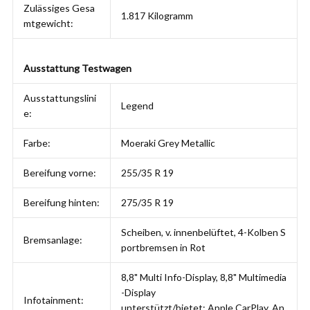
Zulässiges Gesa
1.817 Kilogramm
mtgewicht:
Ausstattung Testwagen
Ausstattungslini
Legend
e:
Farbe:
Moeraki Grey Metallic
Bereifung vorne:
255/35 R 19
Bereifung hinten:
275/35 R 19
Scheiben, v. innenbelüftet, 4-Kolben S
Bremsanlage:
portbremsen in Rot
8,8" Multi Info-Display, 8,8" Multimedia
-Display
Infotainment:
unterstützt/bietet: Apple CarPlay, An