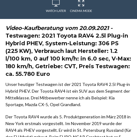
WATCH LATER
CINEMA MODE
Video-Kaufberatung vom 20.09.2021 -
Testwagen: 2021 Toyota RAV4 2.5l Plug-in
Hybrid PHEV, System-Leistung: 306 PS
(225 KW), Verbrauch laut Hersteller: 1.2
l/100 km, 0 auf 100 km/h: in 6.0 sec, V-Max:
180 km/h, Getriebe: CVT, Preis Testwagen:
ca. 55.780 Euro
Unser heutiger Testwagen ist der 2021 Toyota RAV4 2.5l Plug-in
Hybrid PHEV. Der Toyota RAV4 ist ein SUV aus dem Segment der
Mittelklasse. Drei Mitbewerber nenne ich als Beispiel: Kia
Sportage, Mazda CX-5, Opel Grandland.
Der Toyota RAV4 wurde als 5. Produktgeneration im März 2018 in
New York erstmals vorgestellt. Im November 2019 wurde der
RAV4 als PHEV vorgestellt. Er wird in St. Petersburg Russland (für
den EU Markt) gebaut. Beim EURO-NCAP Crashtest hat er 5