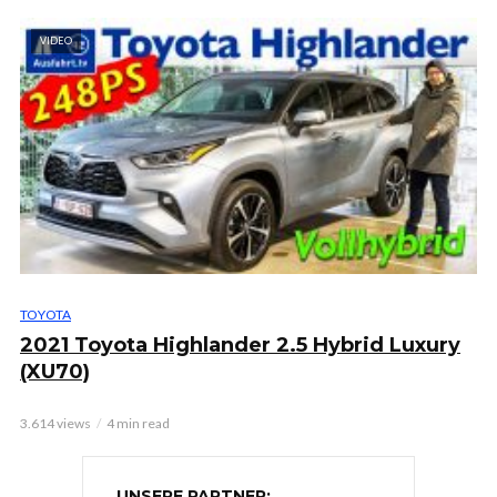
VIDEO
TOYOTA
2021 Toyota Highlander 2.5 Hybrid Luxury
(XU70)
3.614 views
4 min read
UNSERE PARTNER: