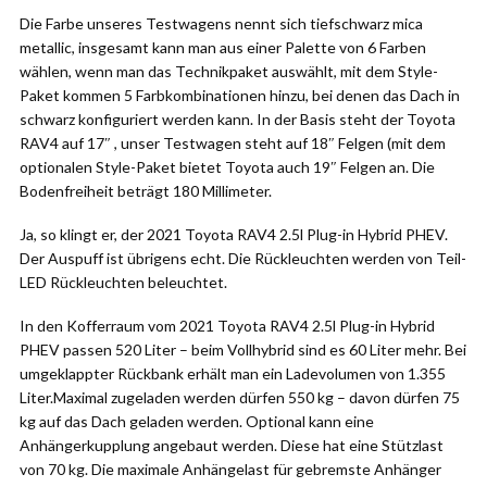
Die Farbe unseres Testwagens nennt sich tiefschwarz mica
metallic, insgesamt kann man aus einer Palette von 6 Farben
wählen, wenn man das Technikpaket auswählt, mit dem Style-
Paket kommen 5 Farbkombinationen hinzu, bei denen das Dach in
schwarz konfiguriert werden kann. In der Basis steht der Toyota
RAV4 auf 17″ , unser Testwagen steht auf 18″ Felgen (mit dem
optionalen Style-Paket bietet Toyota auch 19″ Felgen an. Die
Bodenfreiheit beträgt 180 Millimeter.
Ja, so klingt er, der 2021 Toyota RAV4 2.5l Plug-in Hybrid PHEV.
Der Auspuff ist übrigens echt. Die Rückleuchten werden von Teil-
LED Rückleuchten beleuchtet.
In den Kofferraum vom 2021 Toyota RAV4 2.5l Plug-in Hybrid
PHEV passen 520 Liter – beim Vollhybrid sind es 60 Liter mehr. Bei
umgeklappter Rückbank erhält man ein Ladevolumen von 1.355
Liter.Maximal zugeladen werden dürfen 550 kg – davon dürfen 75
kg auf das Dach geladen werden. Optional kann eine
Anhängerkupplung angebaut werden. Diese hat eine Stützlast
von 70 kg. Die maximale Anhängelast für gebremste Anhänger