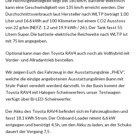
Die Höchstgewindigkeit liegt bei 180 km/h. Batterie-elektrisch
kann eine Geschwindigkeit von 135 km/h erreicht werden. Der
Durchschnittsverbrauch laut Hersteller nach WLTP beträgt 1.00
Liter und 16.6 kWh auf 100 Kilometer bei einem CO2 Ausstoss
von 22 g/km (NEFZ: 1.2 und 19.9 kWh / 26 ). Der Tank fasst 55
Litern Super. Die batterie-elektrische Reichweite nach WLTP ist
mit 75 km angegeben.
Optional kann man den Toyota RAV4 auch noch als Vollhybrid mit
Vorder- und Allradantrieb bestellen.
Wir zeigen Euch das Fahrzeug in der Ausstattungslinie „PHEV“,
welche die einzige angebotenen Ausstattungslinien (kann mit
Style-Paket veredelt werden) darstellt. In der Basis kommt der
Toyota RAV4 mit Halogen-Scheinwerfern, unser Testwagen
verfügt über Bi-LED-Scheinwerfer.
Der Akku des Toyota RAV4 befindet sich im Fahrzeugboden und
fasst 18.1 kWh Strom. Der Onboard-Loader nimmt 6,6 kW
entgegen und benötigt 4,5h, um den Akku zu laden, an der Schuko
dauert der Vorgang 7,5 .