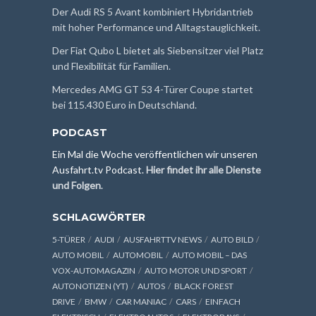
Der Audi RS 5 Avant kombiniert Hybridantrieb
mit hoher Performance und Alltagstauglichkeit.
Der Fiat Qubo L bietet als Siebensitzer viel Platz
und Flexibilität für Familien.
Mercedes AMG GT 53 4-Türer Coupe startet
bei 115.430 Euro in Deutschland.
PODCAST
Ein Mal die Woche veröffentlichen wir unseren
Ausfahrt.tv Podcast.
Hier findet ihr alle Dienste
und Folgen
.
SCHLAGWÖRTER
5-TÜRER
AUDI
AUSFAHRTTV NEWS
AUTO BILD
AUTO MOBIL
AUTOMOBIL
AUTO MOBIL – DAS
VOX-AUTOMAGAZIN
AUTO MOTOR UND SPORT
AUTONOTIZEN (YT)
AUTOS
BLACK FOREST
DRIVE
BMW
CAR MANIAC
CARS
EINFACH