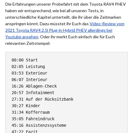
Die Erfahrungen unserer Probefahrt mit dem Toyota RAV4 PHEV
haben wir entsprechend, wie bei all unseren Tests, in
unterschiedliche Kapitel unterteilt, die ihr über die Zeitmarken
anspringen könnt. Dazu müsstet ihr Euch das
Video-Review vom
2021 Toyota RAV4 2.5l Plug-in Hybrid PHEV allerdings bei
Youtube ansehen
. Oder ihr merkt Euch einfach die für Euch
relevanten Zeitstempel:
00:00 Start

02:05 Leistung

03:53 Exterieur

06:07 Interieur

16:26 Ablagen-Check

20:57 Infotainment

27:31 Auf der Rücksitzbank

30:27 Kinder

31:34 Kofferraum

35:05 Fahreindruck

45:16 Assistenzssysteme

47:22 Fazit
