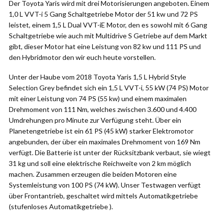
Der Toyota Yaris wird mit drei Motorisierungen angeboten. Einem
1,0 L VVT-i 5 Gang Schaltgetriebe Motor der 51 kw und 72 PS
leistet, einem 1,5 L Dual VVT-iE Motor, den es sowohl mit 6 Gang
Schaltgetriebe wie auch mit Multidrive S Getriebe auf dem Markt
gibt, dieser Motor hat eine Leistung von 82 kw und 111 PS und
den Hybridmotor den wir euch heute vorstellen.
Unter der Haube vom 2018 Toyota Yaris 1,5 L Hybrid Style
Selection Grey befindet sich ein 1,5 L VVT-i, 55 kW (74 PS) Motor
mit einer Leistung von 74 PS (55 kw) und einem maximalen
Drehmoment von 111 Nm, welches zwischen 3.600 und 4.400
Umdrehungen pro Minute zur Verfügung steht. Über ein
Planetengetriebe ist ein 61 PS (45 kW) starker Elektromotor
angebunden, der über ein maximales Drehmoment von 169 Nm
verfügt. Die Batterie ist unter der Rücksitzbank verbaut, sie wiegt
31 kg und soll eine elektrische Reichweite von 2 km möglich
machen. Zusammen erzeugen die beiden Motoren eine
Systemleistung von 100 PS (74 kW). Unser Testwagen verfügt
über Frontantrieb, geschaltet wird mittels Automatikgetriebe
(stufenloses Automatikgetriebe ).