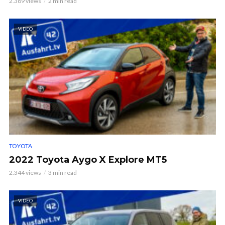
2.389 views
2 min read
VIDEO
TOYOTA
2022 Toyota Aygo X Explore MT5
2.344 views
3 min read
VIDEO