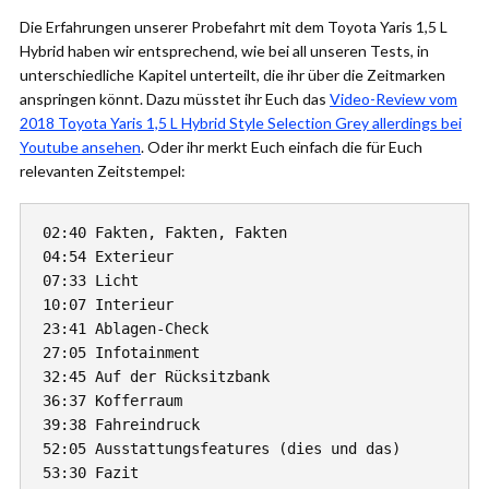
Die Erfahrungen unserer Probefahrt mit dem Toyota Yaris 1,5 L
Hybrid haben wir entsprechend, wie bei all unseren Tests, in
unterschiedliche Kapitel unterteilt, die ihr über die Zeitmarken
anspringen könnt. Dazu müsstet ihr Euch das
Video-Review vom
2018 Toyota Yaris 1,5 L Hybrid Style Selection Grey allerdings bei
Youtube ansehen
. Oder ihr merkt Euch einfach die für Euch
relevanten Zeitstempel:
02:40 Fakten, Fakten, Fakten

04:54 Exterieur

07:33 Licht

10:07 Interieur

23:41 Ablagen-Check

27:05 Infotainment

32:45 Auf der Rücksitzbank

36:37 Kofferraum

39:38 Fahreindruck

52:05 Ausstattungsfeatures (dies und das)

53:30 Fazit
