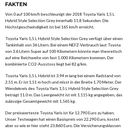
FAKTEN
Von 0 auf 100 km/h beschleunigt der 2018 Toyota Yaris 1,5 L
Hybrid Style Selection Grey innerhalb 11.8 Sekunden. Die
Höchstgeschwindigkeit ist bei 165 km/h erreicht.
Toyota Yaris 1,5 L Hybrid Style Selection Grey verfügt über einen
Tankinhalt von 36 Litern. Bei einem NEFZ-Verbrauch laut Toyota
von 3.6 Litern Super auf 100 Kilometern könnte man theoretisch
auf eine Reichweite von fast 1.000 Kilometern kommen. Der
kombinierte CO2-Ausstoss liegt bei 82 g/km.
Toyota Yaris 1,5 L Hybrid ist 3.94 m lang bei einem Radstand von
2.51 m. Er ist 1.51 m hoch und misst in der Breite 1.70 Meter. Der
Wendekreis des Toyota Yaris 1,5 L Hybrid Style Selection Grey
beträgt 11.0 m. Das Leergewicht ist mit 1.115 kg angegeben, das
zulässige Gesamtgewicht mit 1.565 kg.
Der preiswerteste Toyota Yaris ist für 12.790 Euro zu haben.
Unser Testwagen hat einen Basispreis von 22.290 Euro, kostet
aber so wie er hier steht 23.860 Euro. Die Versicherungsklassen