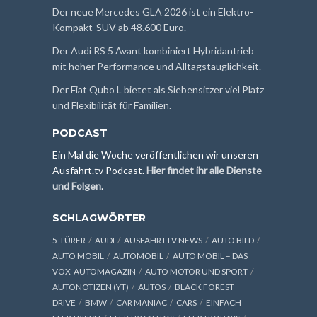
Der neue Mercedes GLA 2026 ist ein Elektro-
Kompakt-SUV ab 48.600 Euro.
Der Audi RS 5 Avant kombiniert Hybridantrieb
mit hoher Performance und Alltagstauglichkeit.
Der Fiat Qubo L bietet als Siebensitzer viel Platz
und Flexibilität für Familien.
PODCAST
Ein Mal die Woche veröffentlichen wir unseren
Ausfahrt.tv Podcast.
Hier findet ihr alle Dienste
und Folgen
.
SCHLAGWÖRTER
5-TÜRER
AUDI
AUSFAHRTTV NEWS
AUTO BILD
AUTO MOBIL
AUTOMOBIL
AUTO MOBIL – DAS
VOX-AUTOMAGAZIN
AUTO MOTOR UND SPORT
AUTONOTIZEN (YT)
AUTOS
BLACK FOREST
DRIVE
BMW
CAR MANIAC
CARS
EINFACH