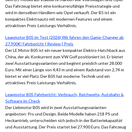
Das Fahrzeug bietet eine konkurrenzfähige Preisstrategie und
wird in denselben Händlern wie Opel verkauft. Der B5 ist ein
kompaktes Elektroauto mit modernen Features und einem
attraktiven Preis-Leistungs-Verhältnis.
Leapmotor B05 im Test (2026) Wir fahren den Game-Changer ab
27.900€! Fahrbericht | Review | Preis
Der LE Motor B05 ist ein neuer kompakter Elektro-Hatchback aus
China, der als Konkurrent zum VW Golf positioniert ist. Er bietet
zwei Ausstattungsvarianten und beginnt preislich unter 28.000
Euro. Mit einer Länge von 4,43 m und einem Radstand von 2,74 m
bietet er viel Platz. Der B05 hat moderne Technik und ein
attraktives Preis-Leistungs-Verhältnis.
Leapmotor B05 Fahrbericht: Verbrauch, Reichweite, Autobahn &
Software im Check
Der Liebmotor B05 wird in zwei Ausstattungsvarianten
angeboten: Pro und Design. Beide Modelle haben 218 PS und
Heckantrieb, unterscheiden sich jedoch in der Batteriekapazität
und Ausstattung. Der Preis startet bei 27.900 Euro. Das Fahrzeug