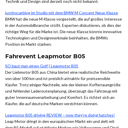
Technik und Design sind derzeit noch nicht bekannt.
justinscarblog im Studio mit dem BMW M Concept Neue Klasse
BMW hat die neue M Klasse vorgestellt, die auf großes Interesse
in der Automobilbranche stößt. Experten diskutieren, ob dies der
richtige Weg für die Marke ist. Die neue Klasse könnte innovative
Technologien und Designmerkmale beinhalten, die BMWs
Position im Markt stärken.
Fahrevent Leapmotor B05
SO baut man einen Golf | Leapmotor B05
Der Liebmotor B05 aus China bietet eine realistische Reichweite
von über 500 km und ist preislich attraktiv für preissensible
Käufer. Trotz einiger Nachteile, wie der kleinen Kofferraumgröße
und fehlender Laderoutenplanung, überzeugt das Fahrzeug mit
guter Innenraumverarbeitung und Komfort. Es richtet sich an
Käufer, die auf deutsche Marken verzichten können.
Leapmotor B05 driving REVIEW – now they’re doing hatches!
Leap Motor dringt in den europäischen Markt ein und zielt mit
dem B5-Modell auf etablierte Marken wie Volkswagen und Opel.