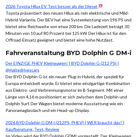
2026 Toyota Hilux EV Test besser als der Diesel
Toyota präsentiert den neuen Hilux als rein elektrische und Mild-
Hybrid-Variante. Der BEV hat eine Systemleistung von 196 PS und
bietet eine Reichweite von etwa 200 km. Die Ladezeit beträgt 30
Minuten von 10 auf 80 Prozent bei 125 kW. Der Hilux ist für den
Offroad-Einsatz geeignet und bietet eine hohe Nutzlast.
Fahrveranstaltung BYD Dolphin G DM-i
Der EINZIGE PHEV Kleinwagen! | BYD Dolphin G (212 PS) |
@maltedrivescars
Der BYD Dolphin G ist ein neuer Plug-in Hybrid, der speziell für
Europa entwickelt wurde. Er bietet eine einzigartige Kombination
aus Elektro- und Verbrennungsmotor im B-Segment. Mit einer
Länge von 4,16 m positioniert er sich zwischen dem Dolphin und
Dolphin Surf. Der Wagen bietet moderne Ausstattung wie ein
Panoramaglasdach und ein Head-up-Display.
2026 BYD Dolphin G DM-i (212PS, PHEV) | WER braucht das? |
Kaufberatung, Test, Review
Im Video wird der BYD Dolphin GDMI vorgestellt. Der Kleinwagen