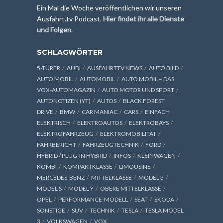
Ein Mal die Woche veröffentlichen wir unseren
Ausfahrt.tv Podcast.
Hier findet ihr alle Dienste
und Folgen
.
SCHLAGWÖRTER
5-TÜRER
AUDI
AUSFAHRTTV NEWS
AUTO BILD
AUTO MOBIL
AUTOMOBIL
AUTO MOBIL – DAS
VOX-AUTOMAGAZIN
AUTO MOTOR UND SPORT
AUTONOTIZEN (YT)
AUTOS
BLACK FOREST
DRIVE
BMW
CAR MANIAC
CARS
EINFACH
ELEKTRISCH
ELEKTROAUTOS
ELEKTROBAYS
ELEKTROFAHRZEUG
ELEKTROMOBILITÄT
FAHRBERICHT
FAHRZEUGTECHNIK
FORD
HYBRID / PLUG-IN HYBRID
INFOS
KLEINWAGEN
KOMBI
KOMPAKTKLASSE
LIMOUSINE
MERCEDES-BENZ
MITTELKLASSE
MODEL 3
MODEL S
MODEL Y
OBERE MITTELKLASSE
OPEL
PERFORMANCE-MODELL
SEAT
SKODA
SONSTIGE
SUV
TECHNIK
TESLA
TESLA MODEL
3
VOLKSWAGEN
VOX