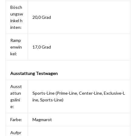
Bösch
ungsw
20,0 Grad
inkel h
inten:
Ramp
enwin
17,0 Grad
kel:
Ausstattung Testwagen
Ausst
attun
Sports-Line (Prime-Line, Center-Line, Exclusive-L
gslini
ine, Sports-Line)
e:
Farbe:
Magmarot
Aufpr