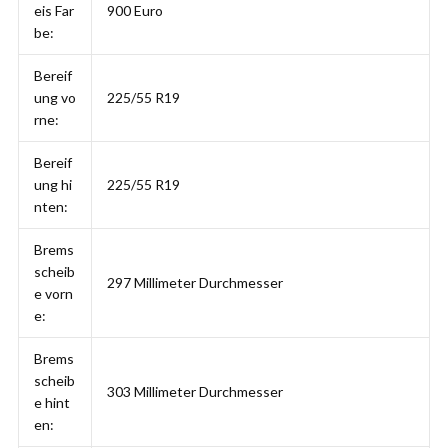
eis Far
900 Euro
be:
Bereif
ung vo
225/55 R19
rne:
Bereif
ung hi
225/55 R19
nten:
Brems
scheib
297 Millimeter Durchmesser
e vorn
e:
Brems
scheib
303 Millimeter Durchmesser
e hint
en: