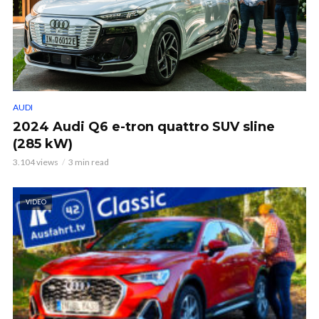
AUDI
2024 Audi Q6 e-tron quattro SUV sline
(285 kW)
3.104 views
3 min read
VIDEO