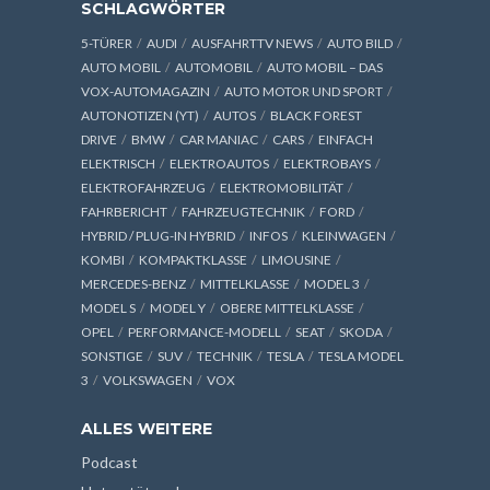
SCHLAGWÖRTER
5-TÜRER
AUDI
AUSFAHRTTV NEWS
AUTO BILD
AUTO MOBIL
AUTOMOBIL
AUTO MOBIL – DAS
VOX-AUTOMAGAZIN
AUTO MOTOR UND SPORT
AUTONOTIZEN (YT)
AUTOS
BLACK FOREST
DRIVE
BMW
CAR MANIAC
CARS
EINFACH
ELEKTRISCH
ELEKTROAUTOS
ELEKTROBAYS
ELEKTROFAHRZEUG
ELEKTROMOBILITÄT
FAHRBERICHT
FAHRZEUGTECHNIK
FORD
HYBRID / PLUG-IN HYBRID
INFOS
KLEINWAGEN
KOMBI
KOMPAKTKLASSE
LIMOUSINE
MERCEDES-BENZ
MITTELKLASSE
MODEL 3
MODEL S
MODEL Y
OBERE MITTELKLASSE
OPEL
PERFORMANCE-MODELL
SEAT
SKODA
SONSTIGE
SUV
TECHNIK
TESLA
TESLA MODEL
3
VOLKSWAGEN
VOX
ALLES WEITERE
Podcast