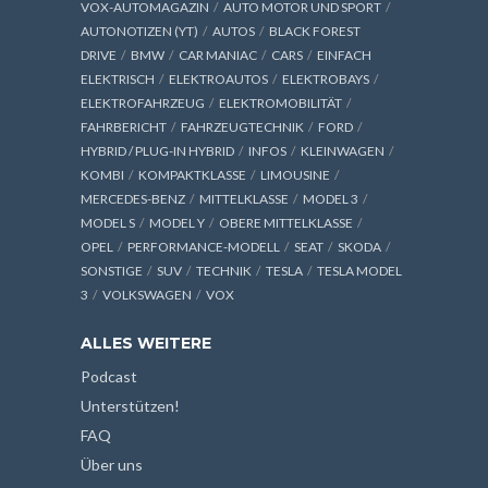
VOX-AUTOMAGAZIN
AUTO MOTOR UND SPORT
AUTONOTIZEN (YT)
AUTOS
BLACK FOREST
DRIVE
BMW
CAR MANIAC
CARS
EINFACH
ELEKTRISCH
ELEKTROAUTOS
ELEKTROBAYS
ELEKTROFAHRZEUG
ELEKTROMOBILITÄT
FAHRBERICHT
FAHRZEUGTECHNIK
FORD
HYBRID / PLUG-IN HYBRID
INFOS
KLEINWAGEN
KOMBI
KOMPAKTKLASSE
LIMOUSINE
MERCEDES-BENZ
MITTELKLASSE
MODEL 3
MODEL S
MODEL Y
OBERE MITTELKLASSE
OPEL
PERFORMANCE-MODELL
SEAT
SKODA
SONSTIGE
SUV
TECHNIK
TESLA
TESLA MODEL
3
VOLKSWAGEN
VOX
ALLES WEITERE
Podcast
Unterstützen!
FAQ
Über uns