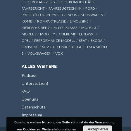
ELEKTROFAHRZEUG
ELEKTROMOBILITÄT
FAHRBERICHT
FAHRZEUGTECHNIK
FORD
HYBRID / PLUG-IN HYBRID
INFOS
KLEINWAGEN
KOMBI
KOMPAKTKLASSE
LIMOUSINE
MERCEDES-BENZ
MITTELKLASSE
MODEL 3
MODEL S
MODEL Y
OBERE MITTELKLASSE
OPEL
PERFORMANCE-MODELL
SEAT
SKODA
SONSTIGE
SUV
TECHNIK
TESLA
TESLA MODEL
3
VOLKSWAGEN
VOX
ALLES WEITERE
Podcast
Unterstützen!
FAQ
Über uns
Datenschutz
Impressum
Durch die weitere Nutzung der Seite stimmst du der Verwendung
Akzeptieren
von Cookies zu.
Weitere Informationen