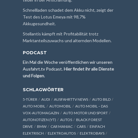
Schnellladen schadet dem Akku nicht, zeigt der
Test des Lotus Emeya mit 98,7%
Akkugesundheit.
Stellantis kämpft mit Profitabilität trotz
Marktanteilszuwachs und alternden Modellen.
PODCAST
Ein Mal die Woche veröffentlichen wir unseren
Ausfahrt.tv Podcast.
Hier findet ihr alle Dienste
und Folgen
.
SCHLAGWÖRTER
5-TÜRER
AUDI
AUSFAHRTTV NEWS
AUTO BILD
AUTO MOBIL
AUTOMOBIL
AUTO MOBIL – DAS
VOX-AUTOMAGAZIN
AUTO MOTOR UND SPORT
AUTONOTIZEN (YT)
AUTOS
BLACK FOREST
DRIVE
BMW
CAR MANIAC
CARS
EINFACH
ELEKTRISCH
ELEKTROAUTOS
ELEKTROBAYS