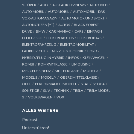
5-TÜRER
AUDI
AUSFAHRTTV NEWS
AUTO BILD
AUTO MOBIL
AUTOMOBIL
AUTO MOBIL – DAS
VOX-AUTOMAGAZIN
AUTO MOTOR UND SPORT
AUTONOTIZEN (YT)
AUTOS
BLACK FOREST
DRIVE
BMW
CAR MANIAC
CARS
EINFACH
ELEKTRISCH
ELEKTROAUTOS
ELEKTROBAYS
ELEKTROFAHRZEUG
ELEKTROMOBILITÄT
FAHRBERICHT
FAHRZEUGTECHNIK
FORD
HYBRID / PLUG-IN HYBRID
INFOS
KLEINWAGEN
KOMBI
KOMPAKTKLASSE
LIMOUSINE
MERCEDES-BENZ
MITTELKLASSE
MODEL 3
MODEL S
MODEL Y
OBERE MITTELKLASSE
OPEL
PERFORMANCE-MODELL
SEAT
SKODA
SONSTIGE
SUV
TECHNIK
TESLA
TESLA MODEL
3
VOLKSWAGEN
VOX
ALLES WEITERE
Podcast
Unterstützen!