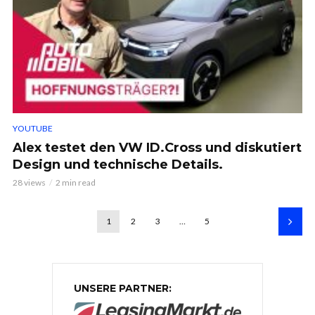
YOUTUBE
Alex testet den VW ID.Cross und diskutiert
Design und technische Details.
28 views
2 min read
1
2
3
…
5
UNSERE PARTNER: