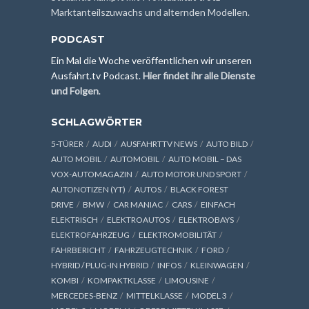
Marktanteilszuwachs und alternden Modellen.
PODCAST
Ein Mal die Woche veröffentlichen wir unseren
Ausfahrt.tv Podcast.
Hier findet ihr alle Dienste
und Folgen
.
SCHLAGWÖRTER
5-TÜRER
AUDI
AUSFAHRTTV NEWS
AUTO BILD
AUTO MOBIL
AUTOMOBIL
AUTO MOBIL – DAS
VOX-AUTOMAGAZIN
AUTO MOTOR UND SPORT
AUTONOTIZEN (YT)
AUTOS
BLACK FOREST
DRIVE
BMW
CAR MANIAC
CARS
EINFACH
ELEKTRISCH
ELEKTROAUTOS
ELEKTROBAYS
ELEKTROFAHRZEUG
ELEKTROMOBILITÄT
FAHRBERICHT
FAHRZEUGTECHNIK
FORD
HYBRID / PLUG-IN HYBRID
INFOS
KLEINWAGEN
KOMBI
KOMPAKTKLASSE
LIMOUSINE
MERCEDES-BENZ
MITTELKLASSE
MODEL 3