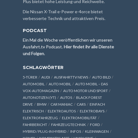
Plus bietet hohe Leistung und Reichweite.
Die Nissan X-Trail e-Power e-4orce bietet
verbesserte Technik und attraktiven Preis.
PODCAST
Ein Mal die Woche veröffentlichen wir unseren
Ausfahrt.tv Podcast.
Hier findet ihr alle Dienste
und Folgen
.
SCHLAGWÖRTER
5-TÜRER
AUDI
AUSFAHRTTV NEWS
AUTO BILD
AUTOMOBIL
AUTO MOBIL
AUTO MOBIL – DAS
VOX-AUTOMAGAZIN
AUTO MOTOR UND SPORT
AUTONOTIZEN (YT)
AUTOS
BLACK FOREST
DRIVE
BMW
CAR MANIAC
CARS
EINFACH
ELEKTRISCH
ELEKTROAUTOS
ELEKTROBAYS
ELEKTROFAHRZEUG
ELEKTROMOBILITÄT
FAHRBERICHT
FAHRZEUGTECHNIK
FORD
HYBRID / PLUG-IN HYBRID
INFOS
KLEINWAGEN