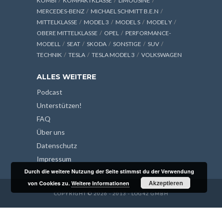
KOMBI
KOMPAKTKLASSE
LIMOUSINE
MERCEDES-BENZ
MICHAEL SCHMITT B.E.N
MITTELKLASSE
MODEL 3
MODEL S
MODEL Y
OBERE MITTELKLASSE
OPEL
PERFORMANCE-
MODELL
SEAT
SKODA
SONSTIGE
SUV
TECHNIK
TESLA
TESLA MODEL 3
VOLKSWAGEN
ALLES WEITERE
Podcast
Unterstützen!
FAQ
Über uns
Datenschutz
Impressum
Durch die weitere Nutzung der Seite stimmst du der Verwendung
Akzeptieren
von Cookies zu.
Weitere Informationen
COPYRIGHT © 2026 - 2013 - LOG42 GMBH