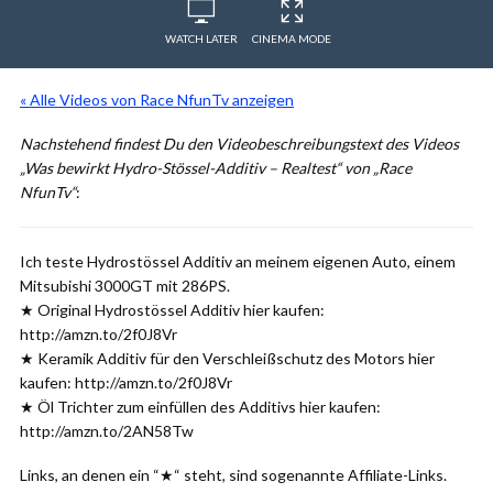
WATCH LATER
CINEMA MODE
« Alle Videos von Race NfunTv anzeigen
Nachstehend findest Du den Videobeschreibungstext des Videos
„Was bewirkt Hydro-Stössel-Additiv – Realtest“ von „Race
NfunTv“
:
Ich teste Hydrostössel Additiv an meinem eigenen Auto, einem
Mitsubishi 3000GT mit 286PS.
★ Original Hydrostössel Additiv hier kaufen:
http://amzn.to/2f0J8Vr
★ Keramik Additiv für den Verschleißschutz des Motors hier
kaufen: http://amzn.to/2f0J8Vr
★ Öl Trichter zum einfüllen des Additivs hier kaufen:
http://amzn.to/2AN58Tw
Links, an denen ein “★“ steht, sind sogenannte Affiliate-Links.