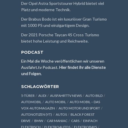
Der Opel Astra Sportstourer Hybrid bietet viel
Platz und moderne Technik.
Der Brabus Bodo ist ein luxuriöser Gran Turismo
mit 1000 PS und einzigartigem Design.
Der 2021 Porsche Taycan 4S Cross Turismo
bietet hohe Leistung und Reichweite.
PODCAST
Ein Mal die Woche veröffentlichen wir unseren
Ausfahrt.tv Podcast.
Hier findet ihr alle Dienste
und Folgen
.
SCHLAGWÖRTER
5-TÜRER
AUDI
AUSFAHRTTV NEWS
AUTO BILD
AUTOMOBIL
AUTO MOBIL
AUTO MOBIL – DAS
VOX-AUTOMAGAZIN
AUTO MOTOR UND SPORT
AUTONOTIZEN (YT)
AUTOS
BLACK FOREST
DRIVE
BMW
CAR MANIAC
CARS
EINFACH
ELEKTRISCH
ELEKTROAUTOS
ELEKTROBAYS