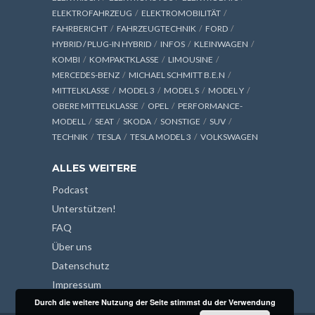
ELEKTROFAHRZEUG
ELEKTROMOBILITÄT
FAHRBERICHT
FAHRZEUGTECHNIK
FORD
HYBRID / PLUG-IN HYBRID
INFOS
KLEINWAGEN
KOMBI
KOMPAKTKLASSE
LIMOUSINE
MERCEDES-BENZ
MICHAEL SCHMITT B.E.N
MITTELKLASSE
MODEL 3
MODEL S
MODEL Y
OBERE MITTELKLASSE
OPEL
PERFORMANCE-
MODELL
SEAT
SKODA
SONSTIGE
SUV
TECHNIK
TESLA
TESLA MODEL 3
VOLKSWAGEN
ALLES WEITERE
Podcast
Unterstützen!
FAQ
Über uns
Datenschutz
Impressum
Durch die weitere Nutzung der Seite stimmst du der Verwendung