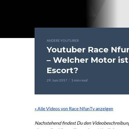
ANDERE YOUTUBER
Youtuber Race Nfun
– Welcher Motor ist
Escort?
29. Juni 2017
1 min read
« Alle Videos von Race NfunTv anzeigen
Nachstehend findest Du den Videobeschreibung