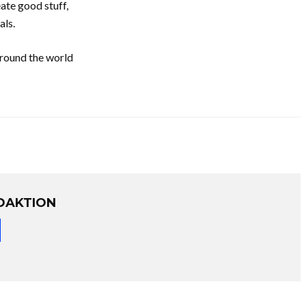
ate good stuff,
als.
around the world
DAKTION