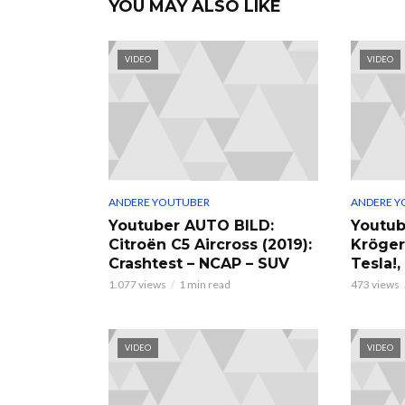
YOU MAY ALSO LIKE
VIDEO
VIDEO
ANDERE YOUTUBER
ANDERE Y
Youtuber AUTO BILD:
Youtub
Citroën C5 Aircross (2019):
Kröger
Crashtest – NCAP – SUV
Tesla!
1.077 views
1 min read
473 views
VIDEO
VIDEO