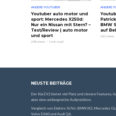
ANDERE YOUTUBER
ANDERE Y
Youtuber auto motor und
Youtub
sport: Mercedes X250d:
Patric
Nur ein Nissan mit Stern? –
BMW S
Test/Review | auto motor
auf Be
und sport
261 views
248 views
1 min read
NEUSTE BEITRÄGE
Der Kia EV2 bietet viel Platz und clevere Features, h
aber eine umfangreiche Aufpreisliste.
Vergleich von Elektro-SUVs: BMW iX3, Mercedes GL
Volvo EX60 und Audi Q6.