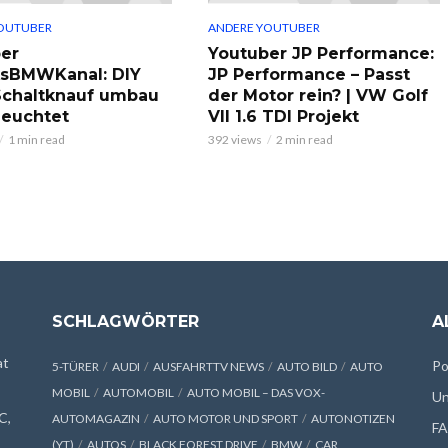
OUTUBER
ANDERE YOUTUBER
er
Youtuber JP Performance:
ksBMWKanal: DIY
JP Performance – Passt
chaltknauf umbau
der Motor rein? | VW Golf
leuchtet
VII 1.6 TDI Projekt
1 min read
392 views
2 min read
SCHLAGWÖRTER
A
at
Po
5-TÜRER
AUDI
AUSFAHRTTV NEWS
AUTO BILD
AUTO
MOBIL
AUTOMOBIL
AUTO MOBIL – DAS VOX-
Un
C,
AUTOMAGAZIN
AUTO MOTOR UND SPORT
AUTONOTIZEN
F
(YT)
AUTOS
BLACK FOREST DRIVE
BMW
CAR