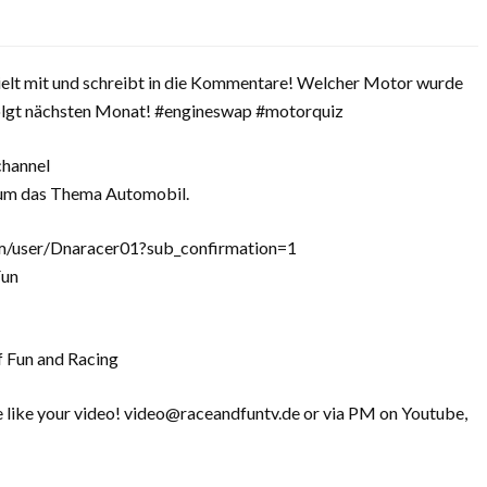
elt mit und schreibt in die Kommentare! Welcher Motor wurde
folgt nächsten Monat! #engineswap #motorquiz
channel
d um das Thema Automobil.
m/user/Dnaracer01?sub_confirmation=1
Fun
f Fun and Racing
we like your video! video@raceandfuntv.de or via PM on Youtube,