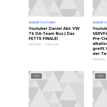
ANDERE YOUTUBER
ANDERE Y
Youtuber Daniel Abt: VW
Youtub
T6 DA-Team Bus | Das
SERVF
FETTE FINALE!
Pre-Cl
alkalis
367 views
2 min read
greift
der Te
419 views
VIDEO
VIDEO