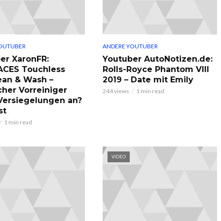
OUTUBER
ANDERE YOUTUBER
er XaronFR:
Youtuber AutoNotizen.de:
ACES Touchless
Rolls-Royce Phantom VIII
ean & Wash –
2019 – Date mit Emily
cher Vorreiniger
244 views
1 min read
 Versiegelungen an?
st
1 min read
VIDEO