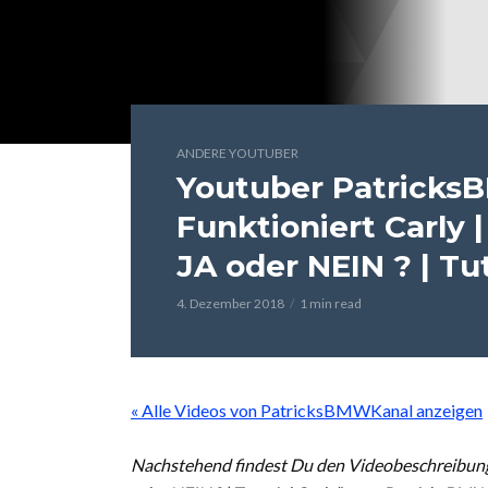
ANDERE YOUTUBER
Youtuber Patricks
Funktioniert Carly 
JA oder NEIN ? | Tut
4. Dezember 2018
1 min read
« Alle Videos von PatricksBMWKanal anzeigen
Nachstehend findest Du den Videobeschreibungs