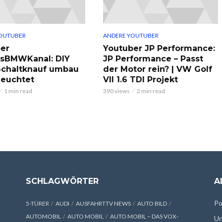
OUTUBER
ANDERE YOUTUBER
er
Youtuber JP Performance:
ksBMWKanal: DIY
JP Performance – Passt
chaltknauf umbau
der Motor rein? | VW Golf
leuchtet
VII 1.6 TDI Projekt
1 min read
390 views
2 min read
SCHLAGWÖRTER
A
Po
5-TÜRER
AUDI
AUSFAHRTTV NEWS
AUTO BILD
AUTOMOBIL
AUTO MOBIL
AUTO MOBIL – DAS VOX-
Un