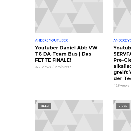
ANDERE YOUTUBER
ANDERE Y
Youtuber Daniel Abt: VW
Youtub
T6 DA-Team Bus | Das
SERVF
FETTE FINALE!
Pre-Cl
alkalis
366 views
2 min read
greift
der Te
419 views
VIDEO
VIDEO