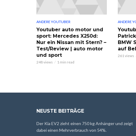
ANDERE YOUTUBER
ANDERE Y
Youtuber auto motor und
Youtub
sport: Mercedes X250d:
Patric
Nur ein Nissan mit Stern? –
BMW S
Test/Review | auto motor
auf Be
und sport
261 views
248 views
1 min read
NEUSTE BEITRÄGE
Der Kia EV2 zieht einen 750 kg Anhänger und zeigt
dabei einen Mehrverbrauch von 54%.