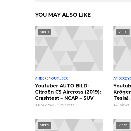
YOU MAY ALSO LIKE
VIDEO
VIDEO
ANDERE YOUTUBER
ANDERE Y
Youtuber AUTO BILD:
Youtub
Citroën C5 Aircross (2019):
Kröger
Crashtest – NCAP – SUV
Tesla!
1.074 views
1 min read
473 views
VIDEO
VIDEO