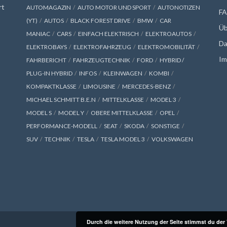
rt
AUTOMAGAZIN
AUTO MOTOR UND SPORT
AUTONOTIZEN
F
(YT)
AUTOS
BLACK FOREST DRIVE
BMW
CAR
Üb
MANIAC
CARS
EINFACH ELEKTRISCH
ELEKTROAUTOS
Da
ELEKTROBAYS
ELEKTROFAHRZEUG
ELEKTROMOBILITÄT
Im
FAHRBERICHT
FAHRZEUGTECHNIK
FORD
HYBRID /
PLUG-IN HYBRID
INFOS
KLEINWAGEN
KOMBI
KOMPAKTKLASSE
LIMOUSINE
MERCEDES-BENZ
MICHAEL SCHMITT B.E.N
MITTELKLASSE
MODEL 3
MODEL S
MODEL Y
OBERE MITTELKLASSE
OPEL
PERFORMANCE-MODELL
SEAT
SKODA
SONSTIGE
SUV
TECHNIK
TESLA
TESLA MODEL 3
VOLKSWAGEN
Durch die weitere Nutzung der Seite stimmst du de