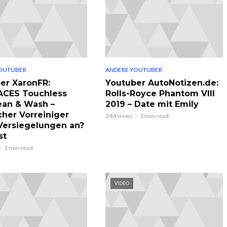
OUTUBER
ANDERE YOUTUBER
er XaronFR:
Youtuber AutoNotizen.de:
ACES Touchless
Rolls-Royce Phantom VIII
ean & Wash –
2019 – Date mit Emily
cher Vorreiniger
244 views
1 min read
 Versiegelungen an?
st
1 min read
VIDEO