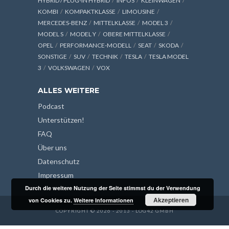
HYBRID / PLUG-IN HYBRID
INFOS
KLEINWAGEN
KOMBI
KOMPAKTKLASSE
LIMOUSINE
MERCEDES-BENZ
MITTELKLASSE
MODEL 3
MODEL S
MODEL Y
OBERE MITTELKLASSE
OPEL
PERFORMANCE-MODELL
SEAT
SKODA
SONSTIGE
SUV
TECHNIK
TESLA
TESLA MODEL
3
VOLKSWAGEN
VOX
ALLES WEITERE
Podcast
Unterstützen!
FAQ
Über uns
Datenschutz
Impressum
Durch die weitere Nutzung der Seite stimmst du der Verwendung
Akzeptieren
von Cookies zu.
Weitere Informationen
COPYRIGHT © 2026 - 2013 - LOG42 GMBH