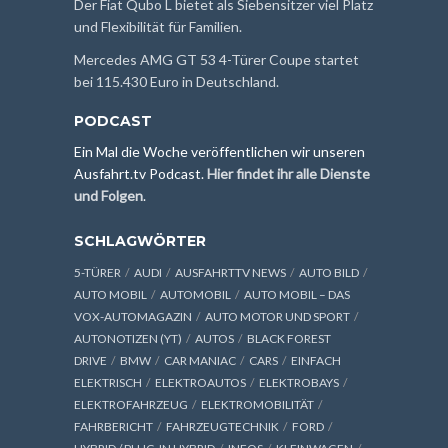
Der Fiat Qubo L bietet als Siebensitzer viel Platz
und Flexibilität für Familien.
Mercedes AMG GT 53 4-Türer Coupe startet
bei 115.430 Euro in Deutschland.
PODCAST
Ein Mal die Woche veröffentlichen wir unseren
Ausfahrt.tv Podcast.
Hier findet ihr alle Dienste
und Folgen
.
SCHLAGWÖRTER
5-TÜRER
AUDI
AUSFAHRTTV NEWS
AUTO BILD
AUTO MOBIL
AUTOMOBIL
AUTO MOBIL – DAS
VOX-AUTOMAGAZIN
AUTO MOTOR UND SPORT
AUTONOTIZEN (YT)
AUTOS
BLACK FOREST
DRIVE
BMW
CAR MANIAC
CARS
EINFACH
ELEKTRISCH
ELEKTROAUTOS
ELEKTROBAYS
ELEKTROFAHRZEUG
ELEKTROMOBILITÄT
FAHRBERICHT
FAHRZEUGTECHNIK
FORD