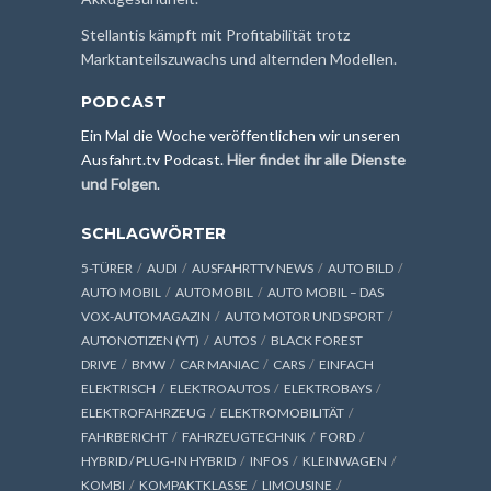
Stellantis kämpft mit Profitabilität trotz
Marktanteilszuwachs und alternden Modellen.
PODCAST
Ein Mal die Woche veröffentlichen wir unseren
Ausfahrt.tv Podcast.
Hier findet ihr alle Dienste
und Folgen
.
SCHLAGWÖRTER
5-TÜRER
AUDI
AUSFAHRTTV NEWS
AUTO BILD
AUTO MOBIL
AUTOMOBIL
AUTO MOBIL – DAS
VOX-AUTOMAGAZIN
AUTO MOTOR UND SPORT
AUTONOTIZEN (YT)
AUTOS
BLACK FOREST
DRIVE
BMW
CAR MANIAC
CARS
EINFACH
ELEKTRISCH
ELEKTROAUTOS
ELEKTROBAYS
ELEKTROFAHRZEUG
ELEKTROMOBILITÄT
FAHRBERICHT
FAHRZEUGTECHNIK
FORD
HYBRID / PLUG-IN HYBRID
INFOS
KLEINWAGEN
KOMBI
KOMPAKTKLASSE
LIMOUSINE