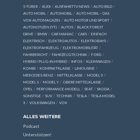
5-TÜRER
AUDI
AUSFAHRTTV NEWS
AUTO BILD
AUTO MOBIL
AUTOMOBIL
AUTO MOBIL – DAS
VOX-AUTOMAGAZIN
AUTO MOTOR UND SPORT
AUTONOTIZEN (YT)
AUTOS
BLACK FOREST
DRIVE
BMW
CAR MANIAC
CARS
EINFACH
ELEKTRISCH
ELEKTROAUTOS
ELEKTROBAYS
ELEKTROFAHRZEUG
ELEKTROMOBILITÄT
FAHRBERICHT
FAHRZEUGTECHNIK
FORD
HYBRID / PLUG-IN HYBRID
INFOS
KLEINWAGEN
KOMBI
KOMPAKTKLASSE
LIMOUSINE
MERCEDES-BENZ
MITTELKLASSE
MODEL 3
MODEL S
MODEL Y
OBERE MITTELKLASSE
OPEL
PERFORMANCE-MODELL
SEAT
SKODA
SONSTIGE
SUV
TECHNIK
TESLA
TESLA MODEL
3
VOLKSWAGEN
VOX
ALLES WEITERE
Podcast
Unterstützen!