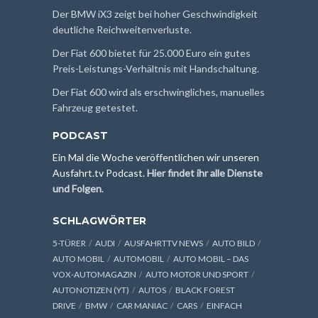
Der BMW iX3 zeigt bei hoher Geschwindigkeit
deutliche Reichweitenverluste.
Der Fiat 600 bietet für 25.000 Euro ein gutes
Preis-Leistungs-Verhältnis mit Handschaltung.
Der Fiat 600 wird als erschwingliches, manuelles
Fahrzeug getestet.
PODCAST
Ein Mal die Woche veröffentlichen wir unseren
Ausfahrt.tv Podcast.
Hier findet ihr alle Dienste
und Folgen
.
SCHLAGWÖRTER
5-TÜRER
AUDI
AUSFAHRTTV NEWS
AUTO BILD
AUTO MOBIL
AUTOMOBIL
AUTO MOBIL – DAS
VOX-AUTOMAGAZIN
AUTO MOTOR UND SPORT
AUTONOTIZEN (YT)
AUTOS
BLACK FOREST
DRIVE
BMW
CAR MANIAC
CARS
EINFACH