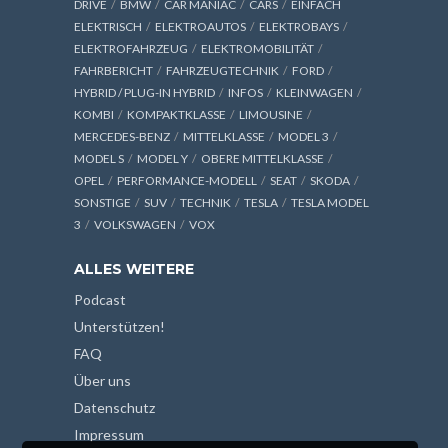
DRIVE
BMW
CAR MANIAC
CARS
EINFACH
ELEKTRISCH
ELEKTROAUTOS
ELEKTROBAYS
ELEKTROFAHRZEUG
ELEKTROMOBILITÄT
FAHRBERICHT
FAHRZEUGTECHNIK
FORD
HYBRID / PLUG-IN HYBRID
INFOS
KLEINWAGEN
KOMBI
KOMPAKTKLASSE
LIMOUSINE
MERCEDES-BENZ
MITTELKLASSE
MODEL 3
MODEL S
MODEL Y
OBERE MITTELKLASSE
OPEL
PERFORMANCE-MODELL
SEAT
SKODA
SONSTIGE
SUV
TECHNIK
TESLA
TESLA MODEL
3
VOLKSWAGEN
VOX
ALLES WEITERE
Podcast
Unterstützen!
FAQ
Über uns
Datenschutz
Impressum