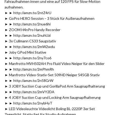
Fahraufnahmen innen und eine auf 120 FPS für Slow-Motion
aufnahmen.
► ► http://amzn.to/2ntZ4rU
► GoPro HERO Session – 3 Stück für Außenaufnahmen
► ► http://amzn.to/2nue6hi
► ZOOM H4nPro Handy Recorder
► ► http://amzn.to/2nuhUzi
► 3x Cullmann CS33 Saugstativ
► ► http://amzn.to/2mW2wdu
► Joby GPod Mini Stative
► ► http://amzn.to/2ny7co6
► Manfrotto MVH502AH Pro Fluid Video Neiger für den Slider
► ► http://amzn.to/2mPhmRh
► Manfrotto Video-Stativ-Set 509HD Neiger 545GB Stativ
► ► http://amzn.to/2n58GrW
► 3 JOBY Suction Cup und GorillaPod Arm Saugnapfhalterung
► ► http://amzn.to/2mVY2DA
► 4 JOBY Suction Cup und Locking Arm Saugnapfhalterung
► ► http://amzn.to/2nybHyT
► LED Videoleuchte Videolicht Boling BL-2220P 3er Set
Tageslicht, Stativ-Set für Studio-Aufnahmen