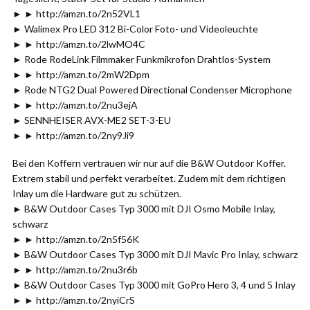
► ► http://amzn.to/2n52VL1
► Walimex Pro LED 312 Bi-Color Foto- und Videoleuchte
► ► http://amzn.to/2lwMO4C
► Rode RodeLink Filmmaker Funkmikrofon Drahtlos-System
► ► http://amzn.to/2mW2Dpm
► Rode NTG2 Dual Powered Directional Condenser Microphone
► ► http://amzn.to/2nu3ejA
► SENNHEISER AVX-ME2 SET-3-EU
► ► http://amzn.to/2ny9Ji9
Bei den Koffern vertrauen wir nur auf die B&W Outdoor Koffer.
Extrem stabil und perfekt verarbeitet. Zudem mit dem richtigen
Inlay um die Hardware gut zu schützen.
► B&W Outdoor Cases Typ 3000 mit DJI Osmo Mobile Inlay,
schwarz
► ► http://amzn.to/2n5f56K
► B&W Outdoor Cases Typ 3000 mit DJI Mavic Pro Inlay, schwarz
► ► http://amzn.to/2nu3r6b
► B&W Outdoor Cases Typ 3000 mit GoPro Hero 3, 4 und 5 Inlay
► ► http://amzn.to/2nyiCrS