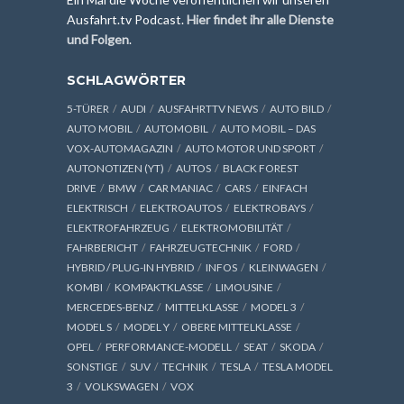
Ausfahrt.tv Podcast.
Hier findet ihr alle Dienste
und Folgen
.
SCHLAGWÖRTER
5-TÜRER
AUDI
AUSFAHRTTV NEWS
AUTO BILD
AUTO MOBIL
AUTOMOBIL
AUTO MOBIL – DAS
VOX-AUTOMAGAZIN
AUTO MOTOR UND SPORT
AUTONOTIZEN (YT)
AUTOS
BLACK FOREST
DRIVE
BMW
CAR MANIAC
CARS
EINFACH
ELEKTRISCH
ELEKTROAUTOS
ELEKTROBAYS
ELEKTROFAHRZEUG
ELEKTROMOBILITÄT
FAHRBERICHT
FAHRZEUGTECHNIK
FORD
HYBRID / PLUG-IN HYBRID
INFOS
KLEINWAGEN
KOMBI
KOMPAKTKLASSE
LIMOUSINE
MERCEDES-BENZ
MITTELKLASSE
MODEL 3
MODEL S
MODEL Y
OBERE MITTELKLASSE
OPEL
PERFORMANCE-MODELL
SEAT
SKODA
SONSTIGE
SUV
TECHNIK
TESLA
TESLA MODEL
3
VOLKSWAGEN
VOX