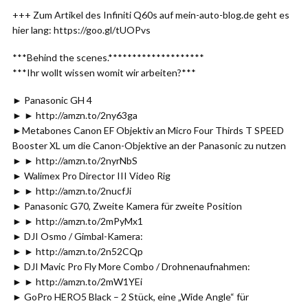
+++ Zum Artikel des Infiniti Q60s auf mein-auto-blog.de geht es
hier lang: https://goo.gl/tUOPvs
***Behind the scenes.********************
***Ihr wollt wissen womit wir arbeiten?***
► Panasonic GH 4
► ► http://amzn.to/2ny63ga
►Metabones Canon EF Objektiv an Micro Four Thirds T SPEED
Booster XL um die Canon-Objektive an der Panasonic zu nutzen
► ► http://amzn.to/2nyrNbS
► Walimex Pro Director III Video Rig
► ► http://amzn.to/2nucfJi
► Panasonic G70, Zweite Kamera für zweite Position
► ► http://amzn.to/2mPyMx1
► DJI Osmo / Gimbal-Kamera:
► ► http://amzn.to/2n52CQp
► DJI Mavic Pro Fly More Combo / Drohnenaufnahmen:
► ► http://amzn.to/2mW1YEi
► GoPro HERO5 Black – 2 Stück, eine „Wide Angle“ für