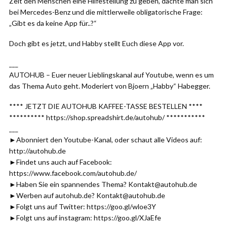
Zeit den Menschen eine Hilfestellung zu geben, dachte man sich
bei Mercedes-Benz und die mittlerweile obligatorische Frage:
„Gibt es da keine App für..?“
Doch gibt es jetzt, und Habby stellt Euch diese App vor.
___
AUTOHUB – Euer neuer Lieblingskanal auf Youtube, wenn es um
das Thema Auto geht. Moderiert von Bjoern „Habby“ Habegger.
**** JETZT DIE AUTOHUB KAFFEE-TASSE BESTELLEN ****
********** https://shop.spreadshirt.de/autohub/ ***********
___
►Abonniert den Youtube-Kanal, oder schaut alle Videos auf:
http://autohub.de
►Findet uns auch auf Facebook:
https://www.facebook.com/autohub.de/
►Haben Sie ein spannendes Thema? Kontakt@autohub.de
►Werben auf autohub.de? Kontakt@autohub.de
►Folgt uns auf Twitter: https://goo.gl/wloe3Y
►Folgt uns auf instagram: https://goo.gl/XJaEfe