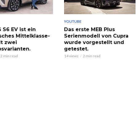
YOUTUBE
 S6 EV ist ein
Das erste MEB Plus
sches Mittelklasse-
Serienmodell von Cupra
t zwei
wurde vorgestellt und
bsvarianten.
getestet.
2 min read
14 views
2 min read