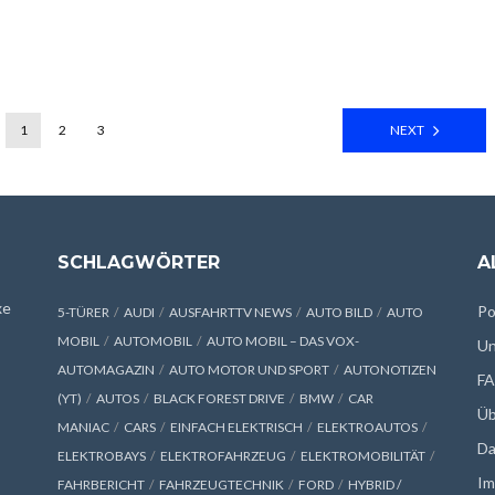
1
2
3
NEXT
SCHLAGWÖRTER
A
xe
Po
5-TÜRER
AUDI
AUSFAHRTTV NEWS
AUTO BILD
AUTO
MOBIL
AUTOMOBIL
AUTO MOBIL – DAS VOX-
Un
AUTOMAGAZIN
AUTO MOTOR UND SPORT
AUTONOTIZEN
F
(YT)
AUTOS
BLACK FOREST DRIVE
BMW
CAR
Üb
MANIAC
CARS
EINFACH ELEKTRISCH
ELEKTROAUTOS
Da
ELEKTROBAYS
ELEKTROFAHRZEUG
ELEKTROMOBILITÄT
Im
FAHRBERICHT
FAHRZEUGTECHNIK
FORD
HYBRID /