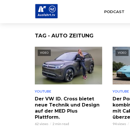
PODCAST
TAG - AUTO ZEITUNG
VIDEO
VIDEO
YOUTUBE
YOUTUBE
Der VW ID. Cross bietet
Der Po
neue Technik und Design
kombin
auf der MED Plus
mit Ca
Plattform.
überze
62 views
2 min read
94 views