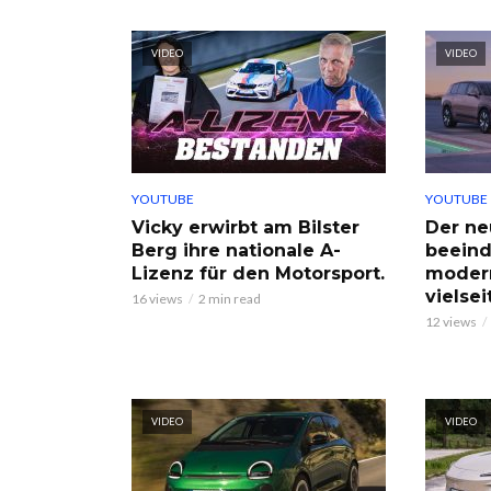
VIDEO
VIDEO
YOUTUBE
YOUTUBE
Vicky erwirbt am Bilster
Der ne
Berg ihre nationale A-
beeind
Lizenz für den Motorsport.
moder
vielse
16 views
2 min read
12 views
VIDEO
VIDEO