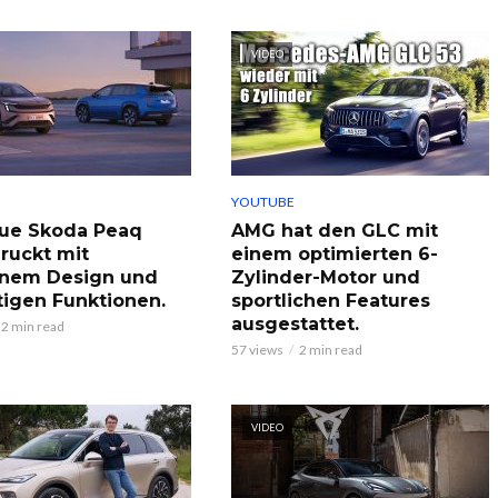
VIDEO
YOUTUBE
ue Skoda Peaq
AMG hat den GLC mit
ruckt mit
einem optimierten 6-
nem Design und
Zylinder-Motor und
itigen Funktionen.
sportlichen Features
ausgestattet.
2 min read
57 views
2 min read
VIDEO