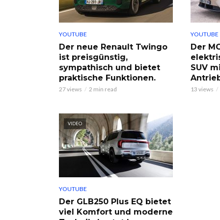
YOUTUBE
YOUTUBE
Der neue Renault Twingo
Der MG
ist preisgünstig,
elektri
sympathisch und bietet
SUV mi
praktische Funktionen.
Antrie
27 views
2 min read
13 views
VIDEO
YOUTUBE
Der GLB250 Plus EQ bietet
viel Komfort und moderne