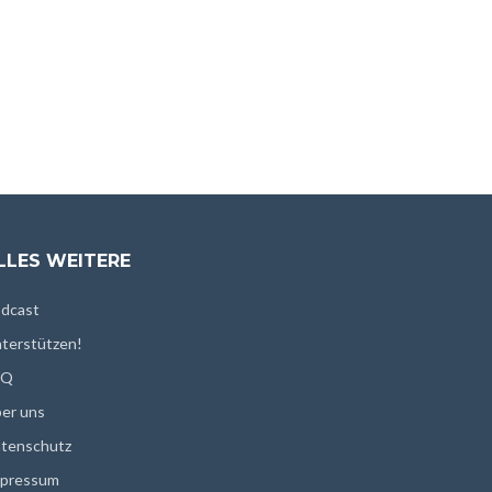
LLES WEITERE
dcast
terstützen!
AQ
er uns
tenschutz
pressum