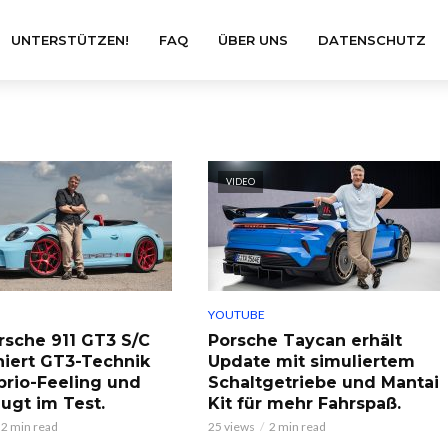
UNTERSTÜTZEN!
FAQ
ÜBER UNS
DATENSCHUTZ
VIDEO
YOUTUBE
rsche 911 GT3 S/C
Porsche Taycan erhält
iert GT3-Technik
Update mit simuliertem
brio-Feeling und
Schaltgetriebe und Mantai
ugt im Test.
Kit für mehr Fahrspaß.
2 min read
25 views
2 min read