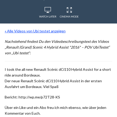
WATCH LATER
CINEMA MODE
« Alle Videos von Ubi testet anzeigen
Nachstehend findest Du den Videobeschreibungstext des Videos
„Renault (Grand) Scenic 4 Hybrid Assist *2016* – POV UbiTestet“
von „Ubi testet“
:
I took the all new Renault Scénic dCi110 Hybrid Assist for a short
ride around Bordeaux.
Der neue Renault Scénic dCi110 Hybrid Assist in der ersten
Ausfahrt um Bordeaux. Viel Spaß
Bericht: http://wp.me/p72T28-KS
Über ein Like und ein Abo freu ich mich ebenso, wie über jeden
Kommentar von Euch.