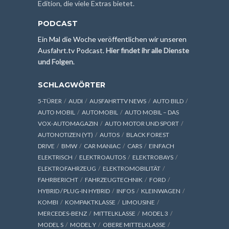
Edition, die viele Extras bietet.
PODCAST
Ein Mal die Woche veröffentlichen wir unseren
Ausfahrt.tv Podcast.
Hier findet ihr alle Dienste
und Folgen
.
SCHLAGWÖRTER
5-TÜRER
AUDI
AUSFAHRTTV NEWS
AUTO BILD
AUTO MOBIL
AUTOMOBIL
AUTO MOBIL – DAS
VOX-AUTOMAGAZIN
AUTO MOTOR UND SPORT
AUTONOTIZEN (YT)
AUTOS
BLACK FOREST
DRIVE
BMW
CAR MANIAC
CARS
EINFACH
ELEKTRISCH
ELEKTROAUTOS
ELEKTROBAYS
ELEKTROFAHRZEUG
ELEKTROMOBILITÄT
FAHRBERICHT
FAHRZEUGTECHNIK
FORD
HYBRID / PLUG-IN HYBRID
INFOS
KLEINWAGEN
KOMBI
KOMPAKTKLASSE
LIMOUSINE
MERCEDES-BENZ
MITTELKLASSE
MODEL 3
MODEL S
MODEL Y
OBERE MITTELKLASSE