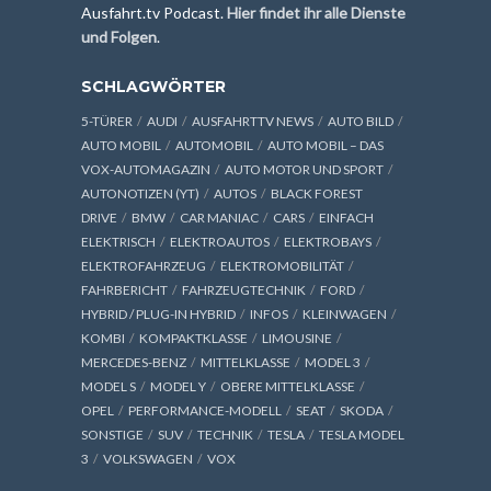
Ausfahrt.tv Podcast.
Hier findet ihr alle Dienste
und Folgen
.
SCHLAGWÖRTER
5-TÜRER
AUDI
AUSFAHRTTV NEWS
AUTO BILD
AUTO MOBIL
AUTOMOBIL
AUTO MOBIL – DAS
VOX-AUTOMAGAZIN
AUTO MOTOR UND SPORT
AUTONOTIZEN (YT)
AUTOS
BLACK FOREST
DRIVE
BMW
CAR MANIAC
CARS
EINFACH
ELEKTRISCH
ELEKTROAUTOS
ELEKTROBAYS
ELEKTROFAHRZEUG
ELEKTROMOBILITÄT
FAHRBERICHT
FAHRZEUGTECHNIK
FORD
HYBRID / PLUG-IN HYBRID
INFOS
KLEINWAGEN
KOMBI
KOMPAKTKLASSE
LIMOUSINE
MERCEDES-BENZ
MITTELKLASSE
MODEL 3
MODEL S
MODEL Y
OBERE MITTELKLASSE
OPEL
PERFORMANCE-MODELL
SEAT
SKODA
SONSTIGE
SUV
TECHNIK
TESLA
TESLA MODEL
3
VOLKSWAGEN
VOX