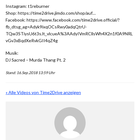
Instagram: t1reburner
Shop: https://time2drive.jimdo.com/shop/auf…
Facebook: https://www.facebook.com/time2drive.official/?
fb_dtsg_ag=Adyk9ixqOCsRwy0adqQtrU-
TQw3STiysU6t3sJt_vlcueA%3AAdyIVmRCllsWh4X2n1f0A9NRL
vGv3xBqdXeRvkGII4qZ4g
Musik:
DJ Sacred – Murda Thang Pt. 2
Stand: 16.Sep.2018 13:59 Uhr
« Alle Videos von Time2Drive anzeigen