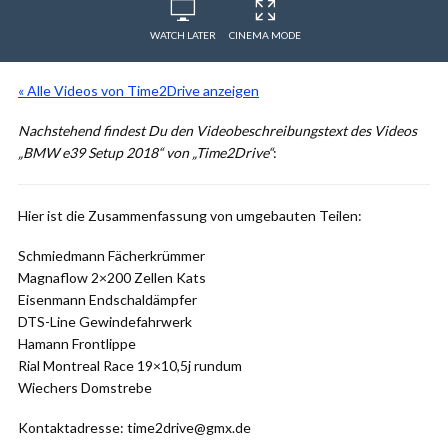
WATCH LATER
CINEMA MODE
« Alle Videos von Time2Drive anzeigen
Nachstehend findest Du den Videobeschreibungstext des Videos
„BMW e39 Setup 2018“ von „Time2Drive“
:
Hier ist die Zusammenfassung von umgebauten Teilen:
Schmiedmann Fächerkrümmer
Magnaflow 2×200 Zellen Kats
Eisenmann Endschaldämpfer
DTS-Line Gewindefahrwerk
Hamann Frontlippe
Rial Montreal Race 19×10,5j rundum
Wiechers Domstrebe
Kontaktadresse: time2drive@gmx.de