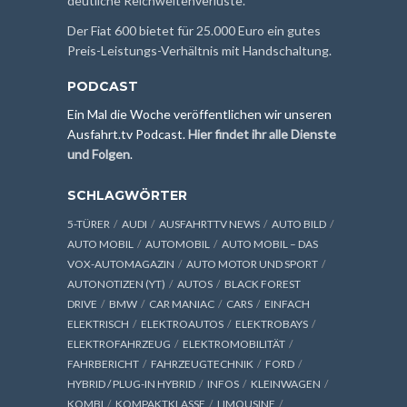
deutliche Reichweitenverluste.
Der Fiat 600 bietet für 25.000 Euro ein gutes
Preis-Leistungs-Verhältnis mit Handschaltung.
PODCAST
Ein Mal die Woche veröffentlichen wir unseren
Ausfahrt.tv Podcast.
Hier findet ihr alle Dienste
und Folgen
.
SCHLAGWÖRTER
5-TÜRER
AUDI
AUSFAHRTTV NEWS
AUTO BILD
AUTO MOBIL
AUTOMOBIL
AUTO MOBIL – DAS
VOX-AUTOMAGAZIN
AUTO MOTOR UND SPORT
AUTONOTIZEN (YT)
AUTOS
BLACK FOREST
DRIVE
BMW
CAR MANIAC
CARS
EINFACH
ELEKTRISCH
ELEKTROAUTOS
ELEKTROBAYS
ELEKTROFAHRZEUG
ELEKTROMOBILITÄT
FAHRBERICHT
FAHRZEUGTECHNIK
FORD
HYBRID / PLUG-IN HYBRID
INFOS
KLEINWAGEN
KOMBI
KOMPAKTKLASSE
LIMOUSINE