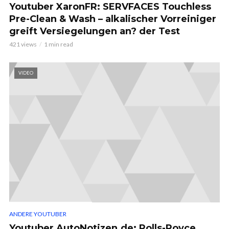
Youtuber XaronFR: SERVFACES Touchless
Pre-Clean & Wash – alkalischer Vorreiniger
greift Versiegelungen an? der Test
421 views
1 min read
VIDEO
ANDERE YOUTUBER
Youtuber AutoNotizen.de: Rolls-Royce