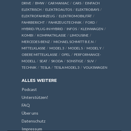
DRIVE
BMW
CAR MANIAC
CARS
EINFACH
ELEKTRISCH
ELEKTROAUTOS
ELEKTROBAYS
ELEKTROFAHRZEUG
ELEKTROMOBILITÄT
FAHRBERICHT
FAHRZEUGTECHNIK
FORD
HYBRID / PLUG-IN HYBRID
INFOS
KLEINWAGEN
KOMBI
KOMPAKTKLASSE
LIMOUSINE
MERCEDES-BENZ
MICHAEL SCHMITT B.E.N
MITTELKLASSE
MODEL 3
MODEL S
MODEL Y
OBERE MITTELKLASSE
OPEL
PERFORMANCE-
MODELL
SEAT
SKODA
SONSTIGE
SUV
TECHNIK
TESLA
TESLA MODEL 3
VOLKSWAGEN
ALLES WEITERE
Podcast
Unterstützen!
FAQ
Über uns
Datenschutz
Impressum