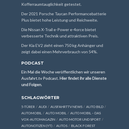
Kofferraumtauglichkeit getestet.
Der 2021 Porsche Taycan Performancebatterie
Plus bietet hohe Leistung und Reichweite.
Die Nissan X-Trail e-Power e-4orce bietet
verbesserte Technik und attraktiven Preis.
Der Kia EV2 zieht einen 750 kg Anhänger und
zeigt dabei einen Mehrverbrauch von 54%.
PODCAST
Ein Mal die Woche veröffentlichen wir unseren
Ausfahrt.tv Podcast.
Hier findet ihr alle Dienste
und Folgen
.
SCHLAGWÖRTER
5-TÜRER
AUDI
AUSFAHRTTV NEWS
AUTO BILD
AUTOMOBIL
AUTO MOBIL
AUTO MOBIL – DAS
VOX-AUTOMAGAZIN
AUTO MOTOR UND SPORT
AUTONOTIZEN (YT)
AUTOS
BLACK FOREST