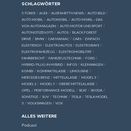
SCHLAGWÖRTER
5-TÜRER
AUDI
AUSFAHRTTV NEWS
AUTO BILD
AUTO MOBIL
AUTOMOBIL
AUTO MOBIL – DAS
VOX-AUTOMAGAZIN
AUTO MOTOR UND SPORT
AUTONOTIZEN (YT)
AUTOS
BLACK FOREST
DRIVE
BMW
CAR MANIAC
CARS
EINFACH
ELEKTRISCH
ELEKTROAUTOS
ELEKTROBAYS
ELEKTROFAHRZEUG
ELEKTROMOBILITÄT
FAHRBERICHT
FAHRZEUGTECHNIK
FORD
HYBRID / PLUG-IN HYBRID
INFOS
KLEINWAGEN
KOMBI
KOMPAKTKLASSE
LIMOUSINE
MERCEDES-BENZ
MITTELKLASSE
MODEL 3
MODEL S
MODEL Y
OBERE MITTELKLASSE
OPEL
PERFORMANCE-MODELL
SEAT
SKODA
SONSTIGE
SUV
TECHNIK
TESLA
TESLA MODEL
3
VOLKSWAGEN
VOX
ALLES WEITERE
Podcast