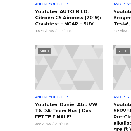
ANDERE YOUTUBER
ANDERE Y
Youtuber AUTO BILD:
Youtub
Citroën C5 Aircross (2019):
Kröger
Crashtest – NCAP – SUV
Tesla!
1.074 views
1 min read
473 views
VIDEO
VIDEO
ANDERE YOUTUBER
ANDERE Y
Youtuber Daniel Abt: VW
Youtub
T6 DA-Team Bus | Das
SERVF
FETTE FINALE!
Pre-Cl
alkalis
366 views
2 min read
greift