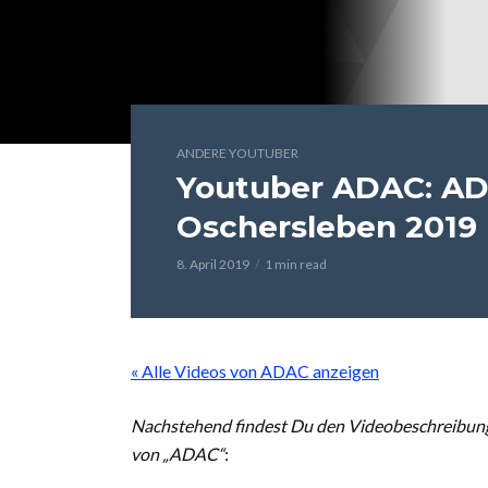
ANDERE YOUTUBER
Youtuber ADAC: AD
Oschersleben 2019
8. April 2019
1 min read
« Alle Videos von ADAC anzeigen
Nachstehend findest Du den Videobeschreibun
von „ADAC“
: