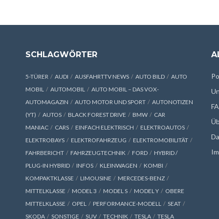
SCHLAGWÖRTER
A
Po
5-TÜRER
AUDI
AUSFAHRTTV NEWS
AUTO BILD
AUTO
MOBIL
AUTOMOBIL
AUTO MOBIL – DAS VOX-
Un
AUTOMAGAZIN
AUTO MOTOR UND SPORT
AUTONOTIZEN
F
(YT)
AUTOS
BLACK FOREST DRIVE
BMW
CAR
Üb
MANIAC
CARS
EINFACH ELEKTRISCH
ELEKTROAUTOS
Da
ELEKTROBAYS
ELEKTROFAHRZEUG
ELEKTROMOBILITÄT
Im
FAHRBERICHT
FAHRZEUGTECHNIK
FORD
HYBRID /
PLUG-IN HYBRID
INFOS
KLEINWAGEN
KOMBI
KOMPAKTKLASSE
LIMOUSINE
MERCEDES-BENZ
MITTELKLASSE
MODEL 3
MODEL S
MODEL Y
OBERE
MITTELKLASSE
OPEL
PERFORMANCE-MODELL
SEAT
SKODA
SONSTIGE
SUV
TECHNIK
TESLA
TESLA