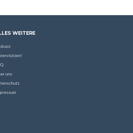
LLES WEITERE
dcast
terstützen!
AQ
er uns
tenschutz
pressum