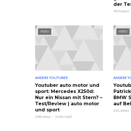
der Te
419 views
VIDEO
VIDEO
ANDERE YOUTUBER
ANDERE Y
Youtuber auto motor und
Youtub
sport: Mercedes X250d:
Patric
Nur ein Nissan mit Stern? –
BMW S
Test/Review | auto motor
auf Be
und sport
261 views
248 views
1 min read