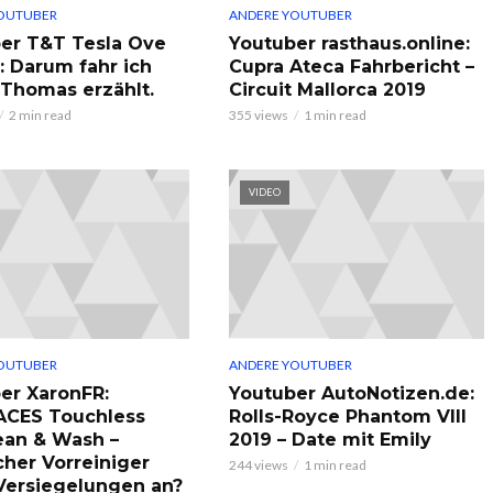
OUTUBER
ANDERE YOUTUBER
er T&T Tesla Ove
Youtuber rasthaus.online:
: Darum fahr ich
Cupra Ateca Fahrbericht –
, Thomas erzählt.
Circuit Mallorca 2019
2 min read
355 views
1 min read
VIDEO
OUTUBER
ANDERE YOUTUBER
er XaronFR:
Youtuber AutoNotizen.de:
ACES Touchless
Rolls-Royce Phantom VIII
ean & Wash –
2019 – Date mit Emily
cher Vorreiniger
244 views
1 min read
 Versiegelungen an?