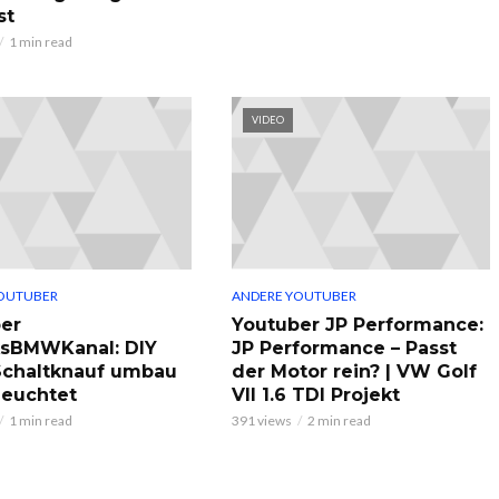
st
1 min read
VIDEO
OUTUBER
ANDERE YOUTUBER
er
Youtuber JP Performance:
ksBMWKanal: DIY
JP Performance – Passt
chaltknauf umbau
der Motor rein? | VW Golf
leuchtet
VII 1.6 TDI Projekt
1 min read
391 views
2 min read