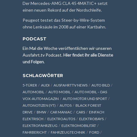
Der Mercedes-AMG CLA 45 4MATIC+ setzt
einen neuen Rekord auf der Nordschleife.
Peugeot testet das Steer-by-Wire-System
ohne Lenksäule im 2008 auf einer Kartbahn.
PODCAST
Ein Mal die Woche veröffentlichen wir unseren
Ausfahrt.tv Podcast.
Hier findet ihr alle Dienste
und Folgen
.
SCHLAGWÖRTER
5-TÜRER
AUDI
AUSFAHRTTV NEWS
AUTO BILD
AUTOMOBIL
AUTO MOBIL
AUTO MOBIL – DAS
VOX-AUTOMAGAZIN
AUTO MOTOR UND SPORT
AUTONOTIZEN (YT)
AUTOS
BLACK FOREST
DRIVE
BMW
CAR MANIAC
CARS
EINFACH
ELEKTRISCH
ELEKTROAUTOS
ELEKTROBAYS
ELEKTROFAHRZEUG
ELEKTROMOBILITÄT
FAHRBERICHT
FAHRZEUGTECHNIK
FORD