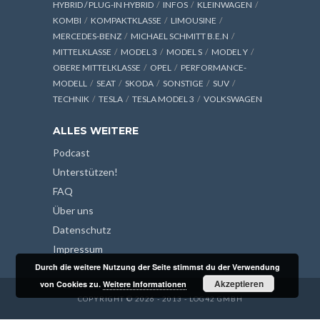
HYBRID / PLUG-IN HYBRID
INFOS
KLEINWAGEN
KOMBI
KOMPAKTKLASSE
LIMOUSINE
MERCEDES-BENZ
MICHAEL SCHMITT B.E.N
MITTELKLASSE
MODEL 3
MODEL S
MODEL Y
OBERE MITTELKLASSE
OPEL
PERFORMANCE-
MODELL
SEAT
SKODA
SONSTIGE
SUV
TECHNIK
TESLA
TESLA MODEL 3
VOLKSWAGEN
ALLES WEITERE
Podcast
Unterstützen!
FAQ
Über uns
Datenschutz
Impressum
Durch die weitere Nutzung der Seite stimmst du der Verwendung
Akzeptieren
von Cookies zu.
Weitere Informationen
COPYRIGHT © 2026 - 2013 - LOG42 GMBH