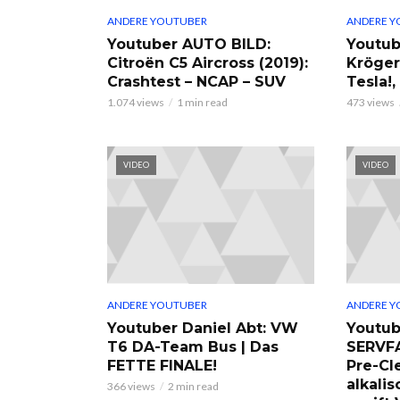
ANDERE YOUTUBER
ANDERE Y
Youtuber AUTO BILD:
Youtub
Citroën C5 Aircross (2019):
Kröger
Crashtest – NCAP – SUV
Tesla!
1.074 views
1 min read
473 views
VIDEO
VIDEO
ANDERE YOUTUBER
ANDERE Y
Youtuber Daniel Abt: VW
Youtub
T6 DA-Team Bus | Das
SERVF
FETTE FINALE!
Pre-Cl
alkalis
366 views
2 min read