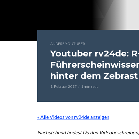
ANDERE YOUTUBER
Youtuber rv24de: R
Führerscheinwissen
hinter dem Zebrast
1. Februar 2017
1 min read
« Alle Videos von rv24de anzeigen
Nachstehend findest Du den Videobeschreibung