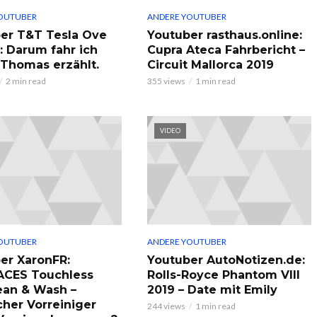
OUTUBER
ANDERE YOUTUBER
er T&T Tesla Ove
Youtuber rasthaus.online:
: Darum fahr ich
Cupra Ateca Fahrbericht –
, Thomas erzählt.
Circuit Mallorca 2019
2 min read
355 views
1 min read
VIDEO
OUTUBER
ANDERE YOUTUBER
er XaronFR:
Youtuber AutoNotizen.de:
ACES Touchless
Rolls-Royce Phantom VIII
ean & Wash –
2019 – Date mit Emily
cher Vorreiniger
244 views
1 min read