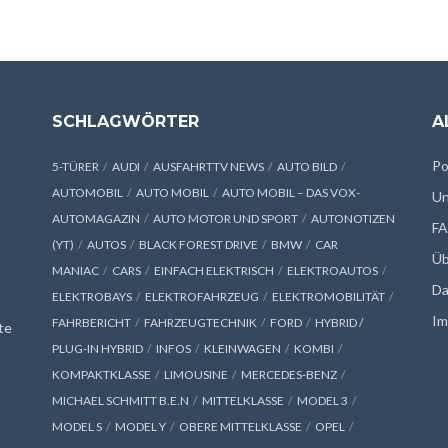
SCHLAGWÖRTER
A
Po
5-TÜRER
AUDI
AUSFAHRTTV NEWS
AUTO BILD
AUTOMOBIL
AUTO MOBIL
AUTO MOBIL – DAS VOX-
Un
AUTOMAGAZIN
AUTO MOTOR UND SPORT
AUTONOTIZEN
F
(YT)
AUTOS
BLACK FOREST DRIVE
BMW
CAR
Üb
MANIAC
CARS
EINFACH ELEKTRISCH
ELEKTROAUTOS
Da
ELEKTROBAYS
ELEKTROFAHRZEUG
ELEKTROMOBILITÄT
Im
FAHRBERICHT
FAHRZEUGTECHNIK
FORD
HYBRID /
te
PLUG-IN HYBRID
INFOS
KLEINWAGEN
KOMBI
KOMPAKTKLASSE
LIMOUSINE
MERCEDES-BENZ
MICHAEL SCHMITT B.E.N
MITTELKLASSE
MODEL 3
MODEL S
MODEL Y
OBERE MITTELKLASSE
OPEL