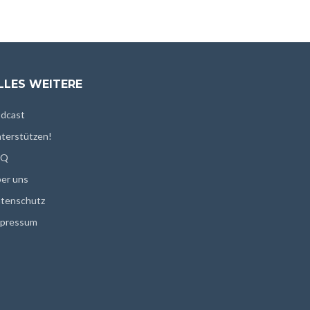
LLES WEITERE
dcast
terstützen!
AQ
er uns
tenschutz
pressum