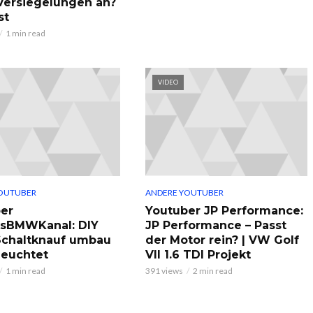
 Versiegelungen an?
st
1 min read
VIDEO
OUTUBER
ANDERE YOUTUBER
er
Youtuber JP Performance:
ksBMWKanal: DIY
JP Performance – Passt
chaltknauf umbau
der Motor rein? | VW Golf
leuchtet
VII 1.6 TDI Projekt
1 min read
391 views
2 min read