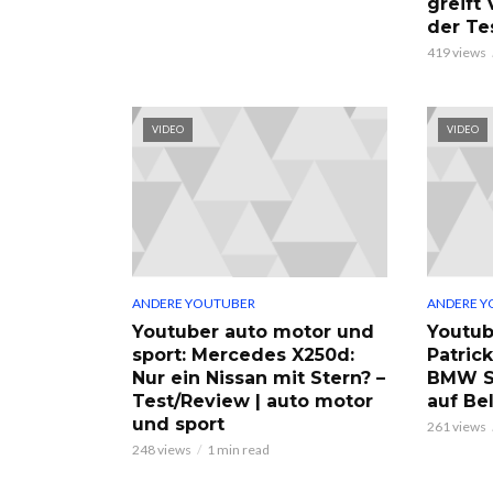
greift
der Te
419 views
VIDEO
VIDEO
ANDERE YOUTUBER
ANDERE Y
Youtuber auto motor und
Youtub
sport: Mercedes X250d:
Patric
Nur ein Nissan mit Stern? –
BMW S
Test/Review | auto motor
auf Be
und sport
261 views
248 views
1 min read