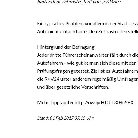
hinter dem Zebrastreifen“ von „rv24de“
:
Ein typisches Problem vor allem in der Stadt: es
Auto nicht einfach hinter den Zebrastreifen ste
Hintergrund der Befragung:
Jeder dritte Führerscheinanwärter fällt durch di
Autofahrern – wie gut kennen sich diese mit den
Prüfungsfragen getestet. Ziel ist es, Autofahrer
die R+V24 unter anderem regelmäßig Umfragen z
und über gesetzliche Vorschriften.
Mehr Tipps unter http://ow.ly/HDJT308u5EX
Stand: 01.Feb.2017 07:10 Uhr