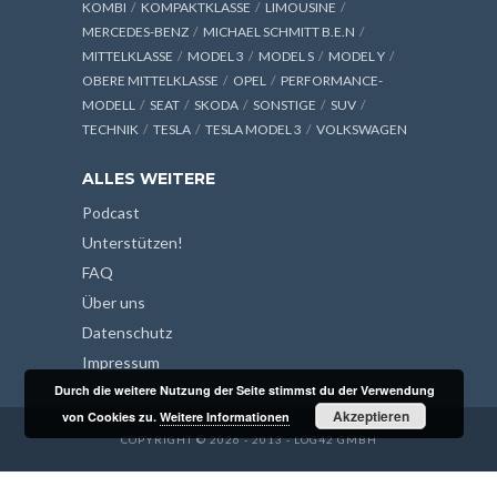
KOMBI
KOMPAKTKLASSE
LIMOUSINE
MERCEDES-BENZ
MICHAEL SCHMITT B.E.N
MITTELKLASSE
MODEL 3
MODEL S
MODEL Y
OBERE MITTELKLASSE
OPEL
PERFORMANCE-
MODELL
SEAT
SKODA
SONSTIGE
SUV
TECHNIK
TESLA
TESLA MODEL 3
VOLKSWAGEN
ALLES WEITERE
Podcast
Unterstützen!
FAQ
Über uns
Datenschutz
Impressum
Durch die weitere Nutzung der Seite stimmst du der Verwendung
Akzeptieren
von Cookies zu.
Weitere Informationen
COPYRIGHT © 2026 - 2013 - LOG42 GMBH