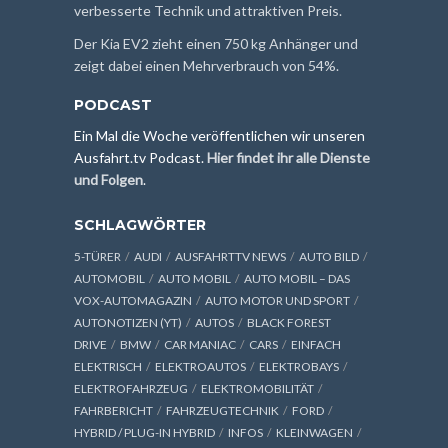
verbesserte Technik und attraktiven Preis.
Der Kia EV2 zieht einen 750 kg Anhänger und
zeigt dabei einen Mehrverbrauch von 54%.
PODCAST
Ein Mal die Woche veröffentlichen wir unseren
Ausfahrt.tv Podcast.
Hier findet ihr alle Dienste
und Folgen
.
SCHLAGWÖRTER
5-TÜRER
AUDI
AUSFAHRTTV NEWS
AUTO BILD
AUTOMOBIL
AUTO MOBIL
AUTO MOBIL – DAS
VOX-AUTOMAGAZIN
AUTO MOTOR UND SPORT
AUTONOTIZEN (YT)
AUTOS
BLACK FOREST
DRIVE
BMW
CAR MANIAC
CARS
EINFACH
ELEKTRISCH
ELEKTROAUTOS
ELEKTROBAYS
ELEKTROFAHRZEUG
ELEKTROMOBILITÄT
FAHRBERICHT
FAHRZEUGTECHNIK
FORD
HYBRID / PLUG-IN HYBRID
INFOS
KLEINWAGEN