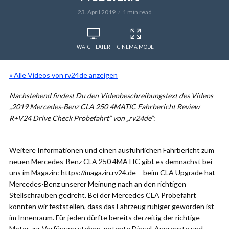
23. April 2019
1 min read
WATCH LATER
CINEMA MODE
« Alle Videos von rv24de anzeigen
Nachstehend findest Du den Videobeschreibungstext des Videos
„2019 Mercedes-Benz CLA 250 4MATIC Fahrbericht Review
R+V24 Drive Check Probefahrt“ von „rv24de“
:
Weitere Informationen und einen ausführlichen Fahrbericht zum
neuen Mercedes-Benz CLA 250 4MATIC gibt es demnächst bei
uns im Magazin: https://magazin.rv24.de – beim CLA Upgrade hat
Mercedes-Benz unserer Meinung nach an den richtigen
Stellschrauben gedreht. Bei der Mercedes CLA Probefahrt
konnten wir feststellen, dass das Fahrzeug ruhiger geworden ist
im Innenraum. Für jeden dürfte bereits derzeitig der richtige
Motor zur Verfügung stehen, potente Diesel-Aggregate und