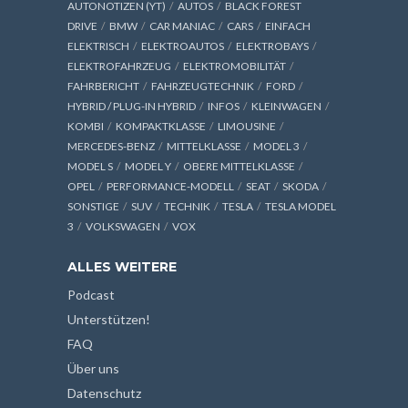
AUTONOTIZEN (YT)
AUTOS
BLACK FOREST
DRIVE
BMW
CAR MANIAC
CARS
EINFACH
ELEKTRISCH
ELEKTROAUTOS
ELEKTROBAYS
ELEKTROFAHRZEUG
ELEKTROMOBILITÄT
FAHRBERICHT
FAHRZEUGTECHNIK
FORD
HYBRID / PLUG-IN HYBRID
INFOS
KLEINWAGEN
KOMBI
KOMPAKTKLASSE
LIMOUSINE
MERCEDES-BENZ
MITTELKLASSE
MODEL 3
MODEL S
MODEL Y
OBERE MITTELKLASSE
OPEL
PERFORMANCE-MODELL
SEAT
SKODA
SONSTIGE
SUV
TECHNIK
TESLA
TESLA MODEL
3
VOLKSWAGEN
VOX
ALLES WEITERE
Podcast
Unterstützen!
FAQ
Über uns
Datenschutz