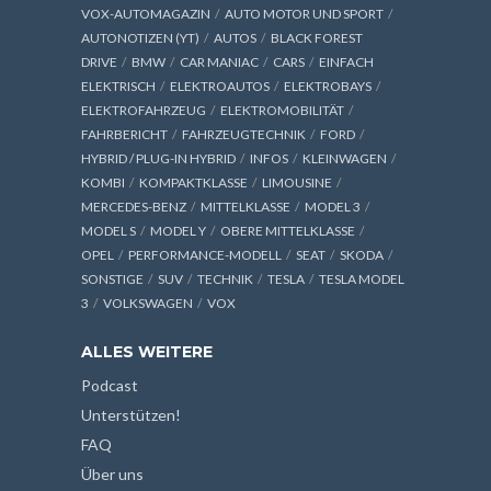
VOX-AUTOMAGAZIN
AUTO MOTOR UND SPORT
AUTONOTIZEN (YT)
AUTOS
BLACK FOREST
DRIVE
BMW
CAR MANIAC
CARS
EINFACH
ELEKTRISCH
ELEKTROAUTOS
ELEKTROBAYS
ELEKTROFAHRZEUG
ELEKTROMOBILITÄT
FAHRBERICHT
FAHRZEUGTECHNIK
FORD
HYBRID / PLUG-IN HYBRID
INFOS
KLEINWAGEN
KOMBI
KOMPAKTKLASSE
LIMOUSINE
MERCEDES-BENZ
MITTELKLASSE
MODEL 3
MODEL S
MODEL Y
OBERE MITTELKLASSE
OPEL
PERFORMANCE-MODELL
SEAT
SKODA
SONSTIGE
SUV
TECHNIK
TESLA
TESLA MODEL
3
VOLKSWAGEN
VOX
ALLES WEITERE
Podcast
Unterstützen!
FAQ
Über uns