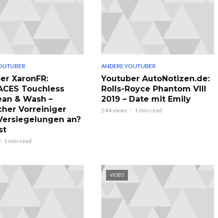
OUTUBER
ANDERE YOUTUBER
er XaronFR:
Youtuber AutoNotizen.de:
ACES Touchless
Rolls-Royce Phantom VIII
ean & Wash –
2019 – Date mit Emily
cher Vorreiniger
244 views
1 min read
 Versiegelungen an?
st
1 min read
VIDEO