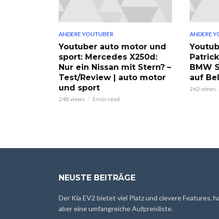
ANDERE YOUTUBER
ANDERE Y
Youtuber auto motor und
Youtub
sport: Mercedes X250d:
Patric
Nur ein Nissan mit Stern? –
BMW S
Test/Review | auto motor
auf Be
und sport
262 views
248 views
1 min read
NEUSTE BEITRÄGE
Der Kia EV2 bietet viel Platz und clevere Features, h
aber eine umfangreiche Aufpreisliste.