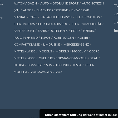
C,
AUTOMAGAZIN
AUTO MOTOR UND SPORT
AUTONOTIZEN
F
(YT)
AUTOS
BLACK FOREST DRIVE
BMW
CAR
Üb
MANIAC
CARS
EINFACH ELEKTRISCH
ELEKTROAUTOS
er
Da
ELEKTROBAYS
ELEKTROFAHRZEUG
ELEKTROMOBILITÄT
Im
FAHRBERICHT
FAHRZEUGTECHNIK
FORD
HYBRID /
PLUG-IN HYBRID
INFOS
KLEINWAGEN
KOMBI
KOMPAKTKLASSE
LIMOUSINE
MERCEDES-BENZ
MITTELKLASSE
MODEL 3
MODEL S
MODEL Y
OBERE
MITTELKLASSE
OPEL
PERFORMANCE-MODELL
SEAT
SKODA
SONSTIGE
SUV
TECHNIK
TESLA
TESLA
MODEL 3
VOLKSWAGEN
VOX
Durch die weitere Nutzung der Seite stimmst du de