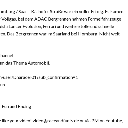
omburg / Saar – Käshofer Straße war ein voller Erfolg. Es kamen
tig Vollgas. bei dem ADAC Bergrennen nahmen Formelfahrzeuge
hi Lancer Evolution, Ferrari und weitere tolle und schnelle
ren. Das Bergrennen war im Saarland bei Homburg. Nicht weit
channel
d um das Thema Automobil.
m/user/Dnaracer01?sub_confirmation=1
Fun
f Fun and Racing
we like your video! video@raceandfuntv.de or via PM on Youtube,