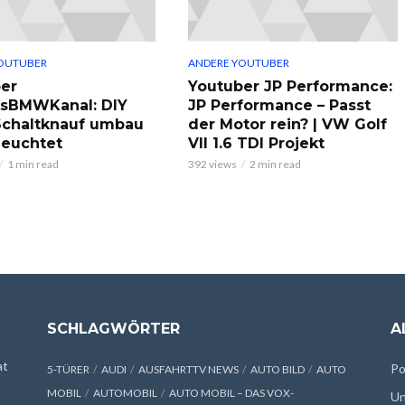
OUTUBER
ANDERE YOUTUBER
er
Youtuber JP Performance:
ksBMWKanal: DIY
JP Performance – Passt
chaltknauf umbau
der Motor rein? | VW Golf
leuchtet
VII 1.6 TDI Projekt
1 min read
392 views
2 min read
SCHLAGWÖRTER
A
at
Po
5-TÜRER
AUDI
AUSFAHRTTV NEWS
AUTO BILD
AUTO
MOBIL
AUTOMOBIL
AUTO MOBIL – DAS VOX-
Un