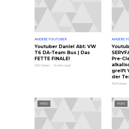
ANDERE YOUTUBER
ANDERE Y
Youtuber Daniel Abt: VW
Youtub
T6 DA-Team Bus | Das
SERVF
FETTE FINALE!
Pre-Cl
alkalis
367 views
2 min read
greift
der Te
419 views
VIDEO
VIDEO