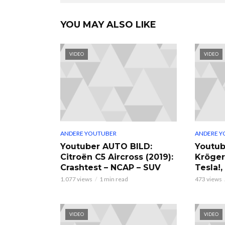
YOU MAY ALSO LIKE
VIDEO
VIDEO
ANDERE YOUTUBER
ANDERE Y
Youtuber AUTO BILD:
Youtub
Citroën C5 Aircross (2019):
Kröger
Crashtest – NCAP – SUV
Tesla!
1.077 views
1 min read
473 views
VIDEO
VIDEO