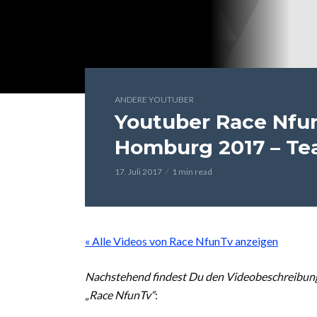
ANDERE YOUTUBER
Youtuber Race Nfu
Homburg 2017 – Te
17. Juli 2017
1 min read
« Alle Videos von Race NfunTv anzeigen
Nachstehend findest Du den Videobeschreibung
„Race NfunTv“
: