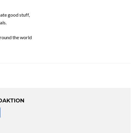
ate good stuff,
als.
around the world
DAKTION