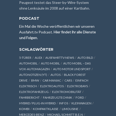
Peugeot testet das Steer-by-Wire-System
ohne Lenksäule im 2008 auf einer Kartbahn.
PODCAST
Ein Mal die Woche veröffentlichen wir unseren
Ausfahrt.tv Podcast.
Hier findet ihr alle Dienste
und Folgen
.
SCHLAGWÖRTER
5-TÜRER
AUDI
AUSFAHRTTV NEWS
AUTO BILD
AUTOMOBIL
AUTO MOBIL
AUTO MOBIL – DAS
VOX-AUTOMAGAZIN
AUTO MOTOR UND SPORT
AUTONOTIZEN (YT)
AUTOS
BLACK FOREST
DRIVE
BMW
CAR MANIAC
CARS
EINFACH
ELEKTRISCH
ELEKTROAUTOS
ELEKTROBAYS
ELEKTROFAHRZEUG
ELEKTROMOBILITÄT
FAHRBERICHT
FAHRZEUGTECHNIK
FORD
HYBRID / PLUG-IN HYBRID
INFOS
KLEINWAGEN
KOMBI
KOMPAKTKLASSE
LIMOUSINE
MERCEDES-BENZ
MICHAEL SCHMITT B.E.N