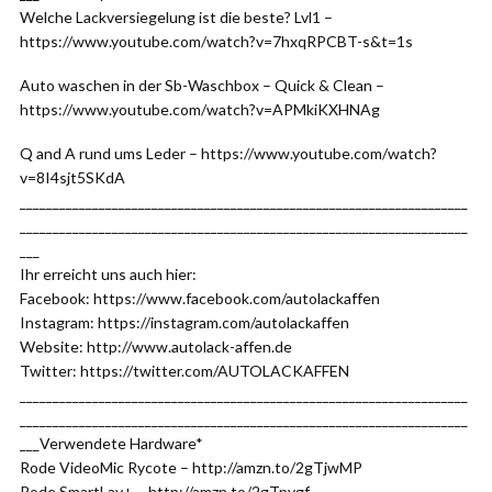
Welche Lackversiegelung ist die beste? Lvl1 –
https://www.youtube.com/watch?v=7hxqRPCBT-s&t=1s
Auto waschen in der Sb-Waschbox – Quick & Clean –
https://www.youtube.com/watch?v=APMkiKXHNAg
Q and A rund ums Leder – https://www.youtube.com/watch?
v=8I4sjt5SKdA
____________________________________________________________________
____________________________________________________________________
___
Ihr erreicht uns auch hier:
Facebook: https://www.facebook.com/autolackaffen
Instagram: https://instagram.com/autolackaffen
Website: http://www.autolack-affen.de
Twitter: https://twitter.com/AUTOLACKAFFEN
____________________________________________________________________
____________________________________________________________________
___Verwendete Hardware*
Rode VideoMic Rycote – http://amzn.to/2gTjwMP
Rode SmartLav+ – http://amzn.to/2gTpygf