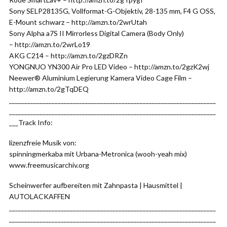
Sony SELP28135G, Vollformat-G-Objektiv, 28-135 mm, F4 G OSS,
E-Mount schwarz – http://amzn.to/2wrUtah
Sony Alpha a7S II Mirrorless Digital Camera (Body Only)
– http://amzn.to/2wrLo19
AKG C214 – http://amzn.to/2gzDRZn
YONGNUO YN300 Air Pro LED Video – http://amzn.to/2gzK2wj
Neewer® Aluminium Legierung Kamera Video Cage Film –
http://amzn.to/2gTqDEQ
____________________________________________________________________
____________________________________________________________________
___Track Info:
lizenzfreie Musik von:
spinningmerkaba mit Urbana-Metronica (wooh-yeah mix)
www.freemusicarchiv.org
Scheinwerfer aufbereiten mit Zahnpasta | Hausmittel |
AUTOLACKAFFEN
____________________________________________________________________
____________________________________________________________________