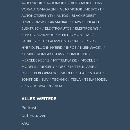
AUTO MOBIL
AUTOMOBIL
AUTO MOBIL – DAS
VOX-AUTOMAGAZIN
AUTO MOTOR UND SPORT
AUTONOTIZEN (YT)
AUTOS
BLACK FOREST
DRIVE
BMW
CAR MANIAC
CARS
EINFACH
ELEKTRISCH
ELEKTROAUTOS
ELEKTROBAYS
ELEKTROFAHRZEUG
ELEKTROMOBILITÄT
FAHRBERICHT
FAHRZEUGTECHNIK
FORD
HYBRID / PLUG-IN HYBRID
INFOS
KLEINWAGEN
KOMBI
KOMPAKTKLASSE
LIMOUSINE
MERCEDES-BENZ
MITTELKLASSE
MODEL 3
MODEL S
MODEL Y
OBERE MITTELKLASSE
OPEL
PERFORMANCE-MODELL
SEAT
SKODA
SONSTIGE
SUV
TECHNIK
TESLA
TESLA MODEL
3
VOLKSWAGEN
VOX
ALLES WEITERE
Podcast
Unterstützen!
FAQ