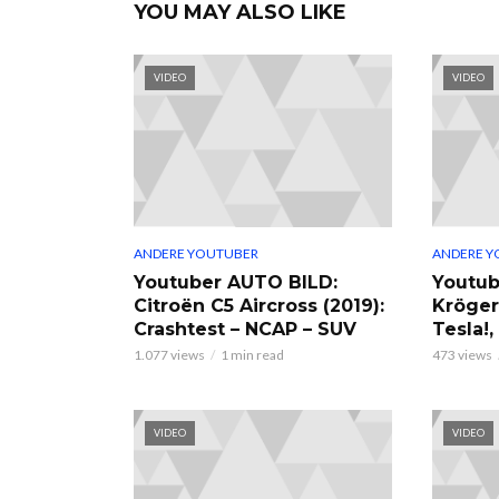
YOU MAY ALSO LIKE
VIDEO
VIDEO
ANDERE YOUTUBER
ANDERE Y
Youtuber AUTO BILD:
Youtub
Citroën C5 Aircross (2019):
Kröger
Crashtest – NCAP – SUV
Tesla!
1.077 views
1 min read
473 views
VIDEO
VIDEO