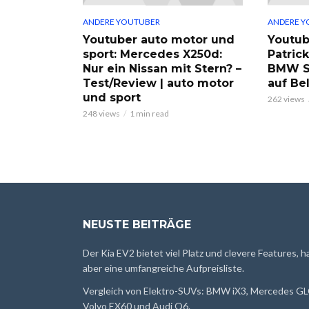
ANDERE YOUTUBER
ANDERE Y
Youtuber auto motor und
Youtub
sport: Mercedes X250d:
Patric
Nur ein Nissan mit Stern? –
BMW S
Test/Review | auto motor
auf Be
und sport
262 views
248 views
1 min read
NEUSTE BEITRÄGE
Der Kia EV2 bietet viel Platz und clevere Features, h
aber eine umfangreiche Aufpreisliste.
Vergleich von Elektro-SUVs: BMW iX3, Mercedes GL
Volvo EX60 und Audi Q6.