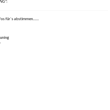
ING“
:
nfos für`s abstimmen……
uning
/