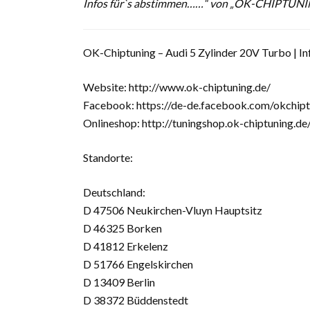
Infos für`s abstimmen……“ von „OK-CHIPTUN
OK-Chiptuning – Audi 5 Zylinder 20V Turbo | I
Website: http://www.ok-chiptuning.de/
Facebook: https://de-de.facebook.com/okchipt
Onlineshop: http://tuningshop.ok-chiptuning.de
Standorte:
Deutschland:
D 47506 Neukirchen-Vluyn Hauptsitz
D 46325 Borken
D 41812 Erkelenz
D 51766 Engelskirchen
D 13409 Berlin
D 38372 Büddenstedt