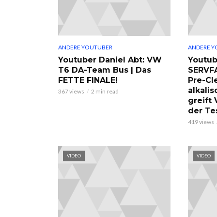
ANDERE YOUTUBER
ANDERE Y
Youtuber Daniel Abt: VW
Youtub
T6 DA-Team Bus | Das
SERVF
FETTE FINALE!
Pre-Cl
alkalis
367 views
2 min read
greift
der Te
419 views
VIDEO
VIDEO