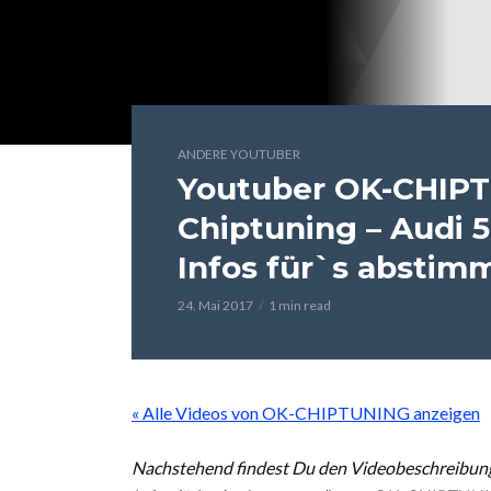
ANDERE YOUTUBER
Youtuber OK-CHIPT
Chiptuning – Audi 5
Infos für`s absti
24. Mai 2017
1 min read
« Alle Videos von OK-CHIPTUNING anzeigen
Nachstehend findest Du den Videobeschreibung