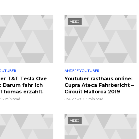
VIDEO
OUTUBER
ANDERE YOUTUBER
er T&T Tesla Ove
Youtuber rasthaus.online:
: Darum fahr ich
Cupra Ateca Fahrbericht –
, Thomas erzählt.
Circuit Mallorca 2019
2 min read
356 views
1 min read
VIDEO