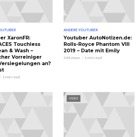
OUTUBER
ANDERE YOUTUBER
er XaronFR:
Youtuber AutoNotizen.de:
ACES Touchless
Rolls-Royce Phantom VIII
ean & Wash –
2019 – Date mit Emily
cher Vorreiniger
244 views
1 min read
 Versiegelungen an?
st
1 min read
VIDEO