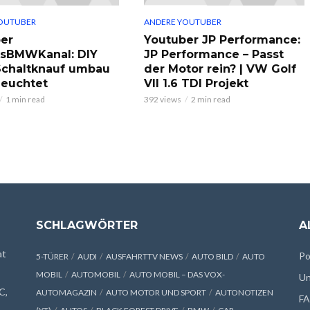
OUTUBER
ANDERE YOUTUBER
er
Youtuber JP Performance:
ksBMWKanal: DIY
JP Performance – Passt
chaltknauf umbau
der Motor rein? | VW Golf
leuchtet
VII 1.6 TDI Projekt
1 min read
392 views
2 min read
SCHLAGWÖRTER
A
at
Po
5-TÜRER
AUDI
AUSFAHRTTV NEWS
AUTO BILD
AUTO
MOBIL
AUTOMOBIL
AUTO MOBIL – DAS VOX-
Un
C,
AUTOMAGAZIN
AUTO MOTOR UND SPORT
AUTONOTIZEN
F