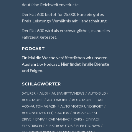
deutliche Reichweitenverluste.
Der Fiat 600 bietet für 25.000 Euro ein gutes
Preis-Leistungs-Verhältnis mit Handschaltung.
Der Fiat 600 wird als erschwingliches, manuelles
Fahrzeug getestet.
PODCAST
Ein Mal die Woche veröffentlichen wir unseren
Ausfahrt.tv Podcast.
Hier findet ihr alle Dienste
und Folgen
.
SCHLAGWÖRTER
5-TÜRER
AUDI
AUSFAHRTTV NEWS
AUTO BILD
AUTO MOBIL
AUTOMOBIL
AUTO MOBIL – DAS
VOX-AUTOMAGAZIN
AUTO MOTOR UND SPORT
AUTONOTIZEN (YT)
AUTOS
BLACK FOREST
DRIVE
BMW
CAR MANIAC
CARS
EINFACH
ELEKTRISCH
ELEKTROAUTOS
ELEKTROBAYS