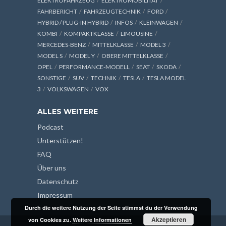
ELEKTROFAHRZEUG
ELEKTROMOBILITÄT
FAHRBERICHT
FAHRZEUGTECHNIK
FORD
HYBRID / PLUG-IN HYBRID
INFOS
KLEINWAGEN
KOMBI
KOMPAKTKLASSE
LIMOUSINE
MERCEDES-BENZ
MITTELKLASSE
MODEL 3
MODEL S
MODEL Y
OBERE MITTELKLASSE
OPEL
PERFORMANCE-MODELL
SEAT
SKODA
SONSTIGE
SUV
TECHNIK
TESLA
TESLA MODEL
3
VOLKSWAGEN
VOX
ALLES WEITERE
Podcast
Unterstützen!
FAQ
Über uns
Datenschutz
Impressum
Durch die weitere Nutzung der Seite stimmst du der Verwendung
Akzeptieren
von Cookies zu.
Weitere Informationen