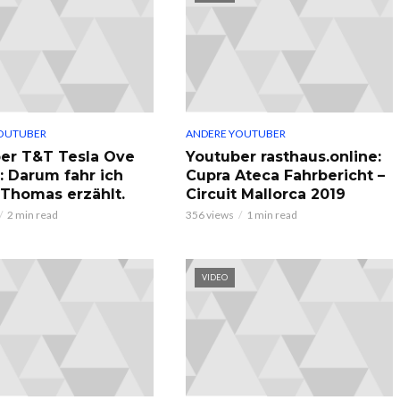
OUTUBER
ANDERE YOUTUBER
er T&T Tesla Ove
Youtuber rasthaus.online:
: Darum fahr ich
Cupra Ateca Fahrbericht –
, Thomas erzählt.
Circuit Mallorca 2019
2 min read
356 views
1 min read
VIDEO