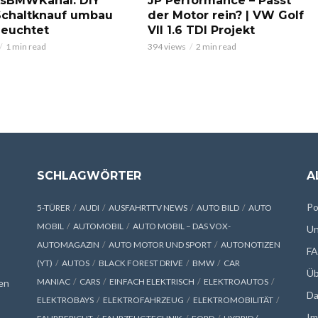
ksBMWKanal: DIY
JP Performance – Passt
chaltknauf umbau
der Motor rein? | VW Golf
leuchtet
VII 1.6 TDI Projekt
1 min read
394 views
2 min read
SCHLAGWÖRTER
A
Po
5-TÜRER
AUDI
AUSFAHRTTV NEWS
AUTO BILD
AUTO
MOBIL
AUTOMOBIL
AUTO MOBIL – DAS VOX-
Un
AUTOMAGAZIN
AUTO MOTOR UND SPORT
AUTONOTIZEN
F
(YT)
AUTOS
BLACK FOREST DRIVE
BMW
CAR
Üb
MANIAC
CARS
EINFACH ELEKTRISCH
ELEKTROAUTOS
en
Da
ELEKTROBAYS
ELEKTROFAHRZEUG
ELEKTROMOBILITÄT
Im