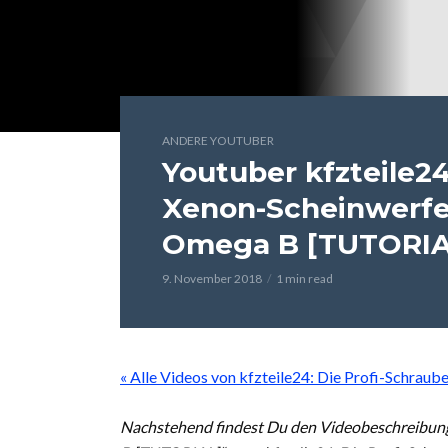
ANDERE YOUTUBER
Youtuber kfzteile24
Xenon-Scheinwerfe
Omega B [TUTORIA
9. November 2018
1 min read
« Alle Videos von kfzteile24: Die Profi-Schraub
Nachstehend findest Du den Videobeschreibun