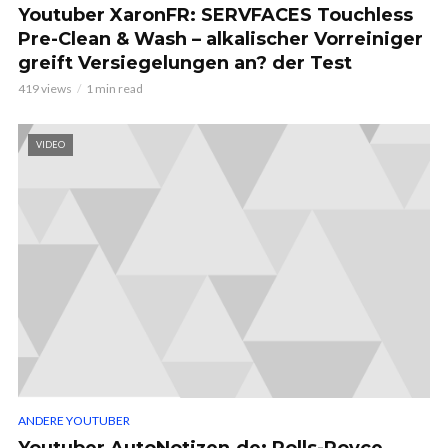
Youtuber XaronFR: SERVFACES Touchless
Pre-Clean & Wash – alkalischer Vorreiniger
greift Versiegelungen an? der Test
419 views
1 min read
VIDEO
ANDERE YOUTUBER
Youtuber AutoNotizen.de: Rolls-Royce