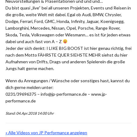
Neuvorstellungen & Präsentationen und und und…
Du bist quasi „live“ bei all unseren Projekten, Events und Reisen in
die große, weite Welt mit dabei. Egal ob Audi, BMW, Chrysler,
Dodge, Ferrari, Ford, GMC, Honda, Infinity, Jaguar, Koenigsegg,
Lamborghini, Mercedes, Nissan, Opel, Porsche, Range Rover,
Skoda, Tesla, Volkswagen oder Wiesmann… es ist für jeden etwas
dabei und auch fast von A – Z
Jeder der sich denkt: I LIKE BIG BOOST ist hier genau richtig, frei
nach dem Motto FÄHRSTE QUER SIEHSTE MEHR siehst du hier
Aufnahmen von Drifts, Drags und anderen Spielerein die große
Jungs halt gerne machen.
Wenn du Anregungen / Wünsche oder sonstiges hast, kannst du
dich gerne melden unter:
0231/39696375 – info@jp-performance.de – www.jp-
performance.de
Stand: 04.Apr.2018 14:00 Uhr
« Alle Videos von JP Performance anzeigen