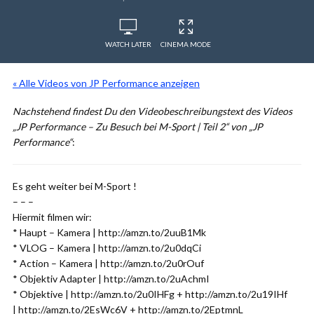
WATCH LATER
CINEMA MODE
« Alle Videos von JP Performance anzeigen
Nachstehend findest Du den Videobeschreibungstext des Videos
„JP Performance – Zu Besuch bei M-Sport | Teil 2“ von „JP
Performance“
:
Es geht weiter bei M-Sport !
– – –
Hiermit filmen wir:
* Haupt – Kamera | http://amzn.to/2uuB1Mk
* VLOG – Kamera | http://amzn.to/2u0dqCi
* Action – Kamera | http://amzn.to/2u0rOuf
* Objektiv Adapter | http://amzn.to/2uAchmI
* Objektive | http://amzn.to/2u0IHFg + http://amzn.to/2u19IHf
| http://amzn.to/2EsWc6V + http://amzn.to/2EptmnL