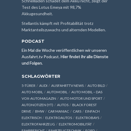
Schnellladen schadet dem Akku nicht, zeigt der
Test des Lotus Emeya mit 98,7%
Akkugesundheit.
Stellantis kämpft mit Profitabilität trotz
Marktanteilszuwachs und alternden Modellen.
PODCAST
Ein Mal die Woche veröffentlichen wir unseren
Ausfahrt.tv Podcast.
Hier findet ihr alle Dienste
und Folgen
.
SCHLAGWÖRTER
5-TÜRER
AUDI
AUSFAHRTTV NEWS
AUTO BILD
AUTO MOBIL
AUTOMOBIL
AUTO MOBIL – DAS
VOX-AUTOMAGAZIN
AUTO MOTOR UND SPORT
AUTONOTIZEN (YT)
AUTOS
BLACK FOREST
DRIVE
BMW
CAR MANIAC
CARS
EINFACH
ELEKTRISCH
ELEKTROAUTOS
ELEKTROBAYS
ELEKTROFAHRZEUG
ELEKTROMOBILITÄT
FAHRBERICHT
FAHRZEUGTECHNIK
FORD