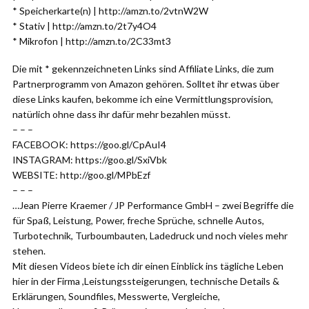
* Speicherkarte(n) | http://amzn.to/2vtnW2W
* Stativ | http://amzn.to/2t7y4O4
* Mikrofon | http://amzn.to/2C33mt3
Die mit * gekennzeichneten Links sind Affiliate Links, die zum
Partnerprogramm von Amazon gehören. Solltet ihr etwas über
diese Links kaufen, bekomme ich eine Vermittlungsprovision,
natürlich ohne dass ihr dafür mehr bezahlen müsst.
– – –
FACEBOOK: https://goo.gl/CpAuI4
INSTAGRAM: https://goo.gl/SxiVbk
WEBSITE: http://goo.gl/MPbEzf
– – –
…Jean Pierre Kraemer / JP Performance GmbH – zwei Begriffe die
für Spaß, Leistung, Power, freche Sprüche, schnelle Autos,
Turbotechnik, Turboumbauten, Ladedruck und noch vieles mehr
stehen.
Mit diesen Videos biete ich dir einen Einblick ins tägliche Leben
hier in der Firma ,Leistungssteigerungen, technische Details &
Erklärungen, Soundfiles, Messwerte, Vergleiche,