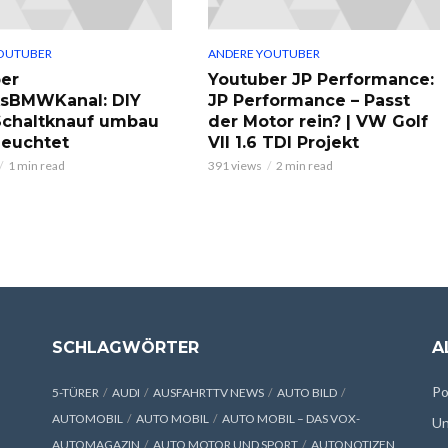
OUTUBER
ANDERE YOUTUBER
er
Youtuber JP Performance:
ksBMWKanal: DIY
JP Performance – Passt
chaltknauf umbau
der Motor rein? | VW Golf
leuchtet
VII 1.6 TDI Projekt
1 min read
391 views
2 min read
SCHLAGWÖRTER
A
Po
5-TÜRER
AUDI
AUSFAHRTTV NEWS
AUTO BILD
AUTOMOBIL
AUTO MOBIL
AUTO MOBIL – DAS VOX-
Un
AUTOMAGAZIN
AUTO MOTOR UND SPORT
AUTONOTIZEN