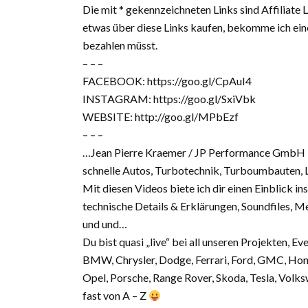
Die mit * gekennzeichneten Links sind Affiliate
etwas über diese Links kaufen, bekomme ich eine
bezahlen müsst.
– – –
FACEBOOK: https://goo.gl/CpAuI4
INSTAGRAM: https://goo.gl/SxiVbk
WEBSITE: http://goo.gl/MPbEzf
– – –
…Jean Pierre Kraemer / JP Performance GmbH – z
schnelle Autos, Turbotechnik, Turboumbauten, L
Mit diesen Videos biete ich dir einen Einblick in
technische Details & Erklärungen, Soundfiles, 
und und…
Du bist quasi „live“ bei all unseren Projekten, E
BMW, Chrysler, Dodge, Ferrari, Ford, GMC, Hond
Opel, Porsche, Range Rover, Skoda, Tesla, Volk
fast von A – Z