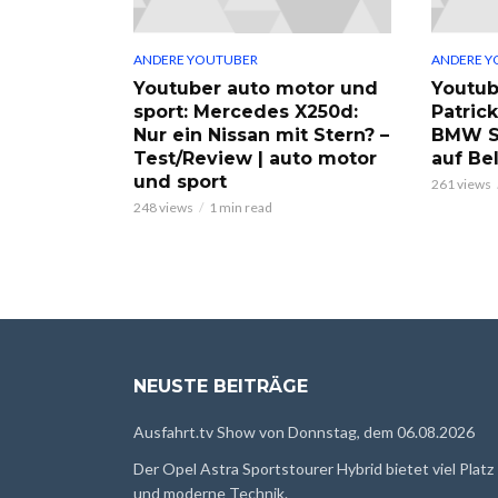
ANDERE YOUTUBER
ANDERE Y
Youtuber auto motor und
Youtub
sport: Mercedes X250d:
Patric
Nur ein Nissan mit Stern? –
BMW S
Test/Review | auto motor
auf Be
und sport
261 views
248 views
1 min read
NEUSTE BEITRÄGE
Ausfahrt.tv Show von Donnstag, dem 06.08.2026
Der Opel Astra Sportstourer Hybrid bietet viel Platz
und moderne Technik.