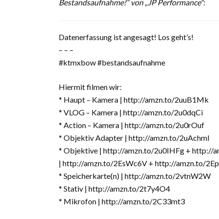
Bestandsaufnahme!“ von „JP Performance“
:
Datenerfassung ist angesagt! Los geht’s!
– – –
#ktmxbow #bestandsaufnahme
Hiermit filmen wir:
* Haupt – Kamera | http://amzn.to/2uuB1Mk
* VLOG – Kamera | http://amzn.to/2u0dqCi
* Action – Kamera | http://amzn.to/2u0rOuf
* Objektiv Adapter | http://amzn.to/2uAchmI
* Objektive | http://amzn.to/2u0IHFg + http:/
| http://amzn.to/2EsWc6V + http://amzn.to/2E
* Speicherkarte(n) | http://amzn.to/2vtnW2W
* Stativ | http://amzn.to/2t7y4O4
* Mikrofon | http://amzn.to/2C33mt3