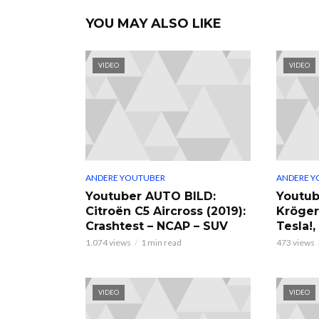
YOU MAY ALSO LIKE
VIDEO
VIDEO
ANDERE YOUTUBER
ANDERE Y
Youtuber AUTO BILD:
Youtub
Citroën C5 Aircross (2019):
Kröger
Crashtest – NCAP – SUV
Tesla!
1.074 views
1 min read
473 views
VIDEO
VIDEO