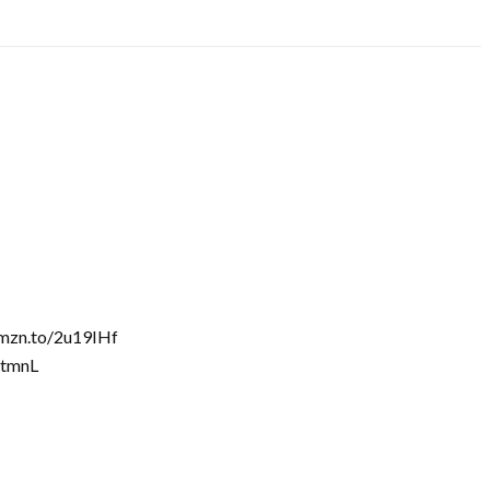
/amzn.to/2u19IHf
ptmnL