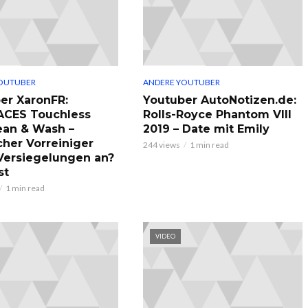
OUTUBER
ANDERE YOUTUBER
er XaronFR:
Youtuber AutoNotizen.de:
ACES Touchless
Rolls-Royce Phantom VIII
ean & Wash –
2019 – Date mit Emily
cher Vorreiniger
244 views
1 min read
 Versiegelungen an?
st
1 min read
VIDEO