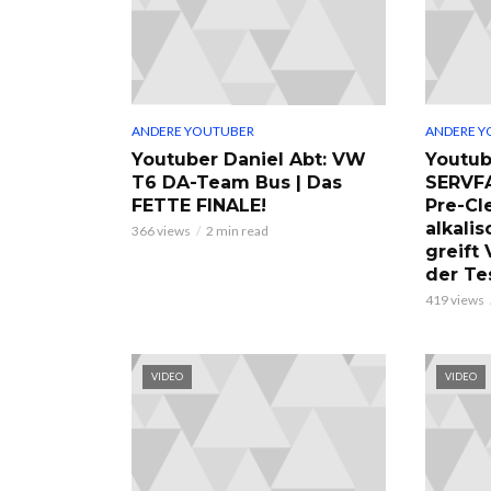
ANDERE YOUTUBER
ANDERE Y
Youtuber Daniel Abt: VW
Youtub
T6 DA-Team Bus | Das
SERVF
FETTE FINALE!
Pre-Cl
alkalis
366 views
2 min read
greift
der Te
419 views
VIDEO
VIDEO