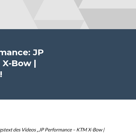
rmance: JP
 X-Bow |
!
gstext des Videos „JP Performance – KTM X-Bow |