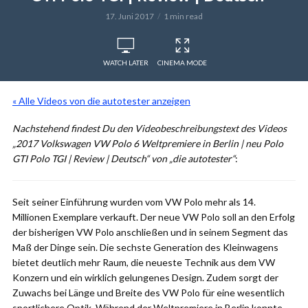
17. Juni 2017
1 min read
WATCH LATER
CINEMA MODE
« Alle Videos von die autotester anzeigen
Nachstehend findest Du den Videobeschreibungstext des Videos
„2017 Volkswagen VW Polo 6 Weltpremiere in Berlin | neu Polo
GTI Polo TGI | Review | Deutsch“ von „die autotester“
:
Seit seiner Einführung wurden vom VW Polo mehr als 14.
Millionen Exemplare verkauft. Der neue VW Polo soll an den Erfolg
der bisherigen VW Polo anschließen und in seinem Segment das
Maß der Dinge sein. Die sechste Generation des Kleinwagens
bietet deutlich mehr Raum, die neueste Technik aus dem VW
Konzern und ein wirklich gelungenes Design. Zudem sorgt der
Zuwachs bei Länge und Breite des VW Polo für eine wesentlich
sportlichere Optik. Während der Weltpremiere in Berlin konnte