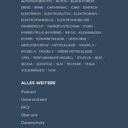
AUTONOTIZEN (YT)
AUTOS
BLACK FOREST
DRIVE
BMW
CAR MANIAC
CARS
EINFACH
ELEKTRISCH
ELEKTROAUTOS
ELEKTROBAYS
ELEKTROFAHRZEUG
ELEKTROMOBILITÄT
FAHRBERICHT
FAHRZEUGTECHNIK
FORD
HYBRID / PLUG-IN HYBRID
INFOS
KLEINWAGEN
KOMBI
KOMPAKTKLASSE
LIMOUSINE
MERCEDES-BENZ
MITTELKLASSE
MODEL 3
MODEL S
MODEL Y
OBERE MITTELKLASSE
OPEL
PERFORMANCE-MODELL
RTLPLUS
SEAT
SKODA
SONSTIGE
SUV
TECHNIK
TESLA
VOLKSWAGEN
VOX
ALLES WEITERE
Podcast
Unterstützen!
FAQ
Über uns
Datenschutz