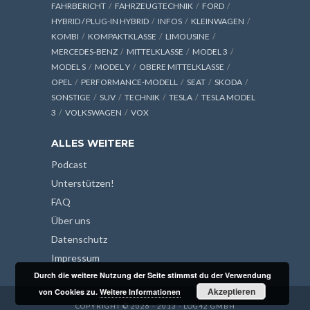
FAHRBERICHT
FAHRZEUGTECHNIK
FORD
HYBRID / PLUG-IN HYBRID
INFOS
KLEINWAGEN
KOMBI
KOMPAKTKLASSE
LIMOUSINE
MERCEDES-BENZ
MITTELKLASSE
MODEL 3
MODEL S
MODEL Y
OBERE MITTELKLASSE
OPEL
PERFORMANCE-MODELL
SEAT
SKODA
SONSTIGE
SUV
TECHNIK
TESLA
TESLA MODEL
3
VOLKSWAGEN
VOX
ALLES WEITERE
Podcast
Unterstützen!
FAQ
Über uns
Datenschutz
Impressum
Durch die weitere Nutzung der Seite stimmst du der Verwendung
Akzeptieren
von Cookies zu.
Weitere Informationen
COPYRIGHT © 2026 - 2013 - LOG42 GMBH