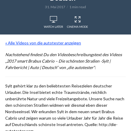
31. Mai 2017
1 min read
WATCH LATER
CINEMA MODE
« Alle Videos von die autotester anzeigen
Nachstehend findest Du den Videobeschreibungstext des Videos
„2017 smart Brabus Cabrio – Die schönsten Straßen -Sylt |
Fahrbericht | Auto | Deutsch“ von „die autotester“
:
Sylt gehört klar zu den beliebtesten Reisezielen deutscher
Urlauber. Die Insel bietet echte Traumstrände, reichlich
unberührte Natur und viele Freizeitangebote. Unsere Suche nach
den schönsten Straßen widmen wir diesmal eben dieser
Nordseeinsel. Wir erkunden Sylt in dem neuen smart Brabus
Cabrio und zeigen warum so viele Urlauber Jahr für Jahr die Reise
auf Deutschlands schönste Insel antreten. Quelle: http://die-
autotester.com