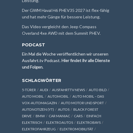
Leistung.
Der GWM Haval H6 PHEV35 2027 ist flex-fähig
und hat mehr Gänge für bessere Leistung.
Das Video vergleicht den Jeep Compass
Overland 4xe AWD mit dem Summit PHEV.
PODCAST
Ein Mal die Woche veröffentlichen wir unseren
Ausfahrt.tv Podcast.
Hier findet ihr alle Dienste
und Folgen
.
SCHLAGWÖRTER
5-TÜRER
AUDI
AUSFAHRTTV NEWS
AUTO BILD
AUTO MOBIL
AUTOMOBIL
AUTO MOBIL – DAS
VOX-AUTOMAGAZIN
AUTO MOTOR UND SPORT
AUTONOTIZEN (YT)
AUTOS
BLACK FOREST
DRIVE
BMW
CAR MANIAC
CARS
EINFACH
ELEKTRISCH
ELEKTROAUTOS
ELEKTROBAYS
ELEKTROFAHRZEUG
ELEKTROMOBILITÄT