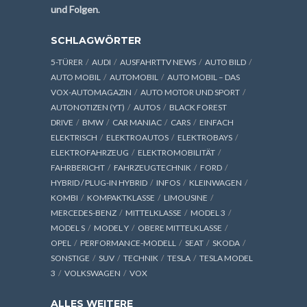
und Folgen
.
SCHLAGWÖRTER
5-TÜRER
AUDI
AUSFAHRTTV NEWS
AUTO BILD
AUTO MOBIL
AUTOMOBIL
AUTO MOBIL – DAS
VOX-AUTOMAGAZIN
AUTO MOTOR UND SPORT
AUTONOTIZEN (YT)
AUTOS
BLACK FOREST
DRIVE
BMW
CAR MANIAC
CARS
EINFACH
ELEKTRISCH
ELEKTROAUTOS
ELEKTROBAYS
ELEKTROFAHRZEUG
ELEKTROMOBILITÄT
FAHRBERICHT
FAHRZEUGTECHNIK
FORD
HYBRID / PLUG-IN HYBRID
INFOS
KLEINWAGEN
KOMBI
KOMPAKTKLASSE
LIMOUSINE
MERCEDES-BENZ
MITTELKLASSE
MODEL 3
MODEL S
MODEL Y
OBERE MITTELKLASSE
OPEL
PERFORMANCE-MODELL
SEAT
SKODA
SONSTIGE
SUV
TECHNIK
TESLA
TESLA MODEL
3
VOLKSWAGEN
VOX
ALLES WEITERE