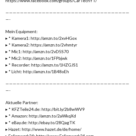
https://www.facebook.com/groups/CarTechYT/
——————————————————————————————————
—-
Mein Equipment:
▸ * Kamera1: http://amzn.to/2xvHGox
▸ * Kamera2: https://amzn.to/2vhmtyr
▸ * Mic1: http://amzn.to/2vD5S70
▸ * Mic2: http://amzn.to/1FPbjwk
▸ * Recorder: http://amzn.to/1HZGJS1
▸ * Licht: http://amzn.to/1B48oEh
——————————————————————————————————
—-
Aktuelle Partner:
▸ * KFZTeile24.de: http://bit.ly/2b8wWV9
▸ * Amazon: http://amzn.to/2aWkqXd
▸ * eBay.de: http://ebay.to/28QagTK
▸ Hazet: http://www.hazet.de/de/home/
▸ Folienwerk24: http://www.Folienwerk24.com