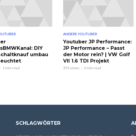
OUTUBER
ANDERE YOUTUBER
er
Youtuber JP Performance:
ksBMWKanal: DIY
JP Performance – Passt
chaltknauf umbau
der Motor rein? | VW Golf
leuchtet
VII 1.6 TDI Projekt
1 min read
391 views
2 min read
SCHLAGWÖRTER
A