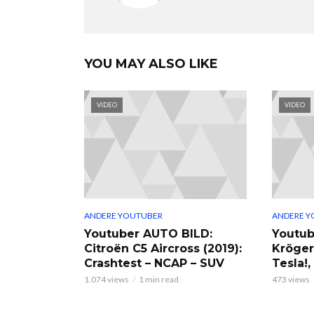
YOU MAY ALSO LIKE
VIDEO
VIDEO
ANDERE YOUTUBER
ANDERE Y
Youtuber AUTO BILD:
Youtub
Citroën C5 Aircross (2019):
Kröger
Crashtest – NCAP – SUV
Tesla!
1.074 views
1 min read
473 views