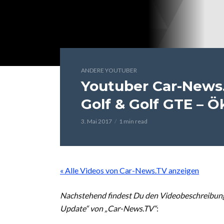
ANDERE YOUTUBER
Youtuber Car-News.
Golf & Golf GTE – 
3. Mai 2017
1 min read
« Alle Videos von Car-News.TV anzeigen
Nachstehend findest Du den Videobeschreibung
Update“ von „Car-News.TV“
: