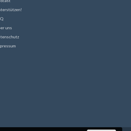
dcast
terstützen!
AQ
er uns
tenschutz
pressum