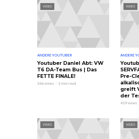
VIDEO
VIDEO
ANDERE YOUTUBER
ANDERE Y
Youtuber Daniel Abt: VW
Youtub
T6 DA-Team Bus | Das
SERVF
FETTE FINALE!
Pre-Cl
alkalis
366 views
2 min read
greift
der Te
419 views
VIDEO
VIDEO