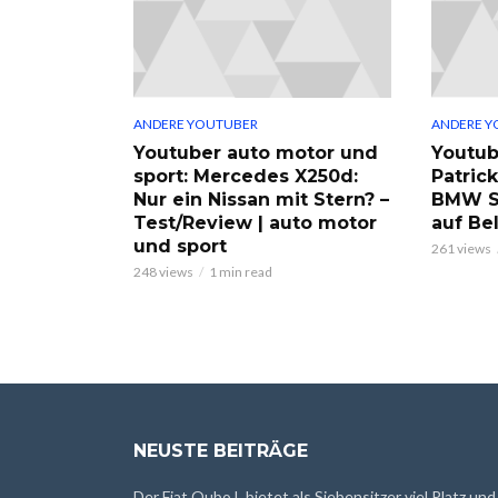
ANDERE YOUTUBER
ANDERE Y
Youtuber auto motor und
Youtub
sport: Mercedes X250d:
Patric
Nur ein Nissan mit Stern? –
BMW S
Test/Review | auto motor
auf Be
und sport
261 views
248 views
1 min read
NEUSTE BEITRÄGE
Der Fiat Qubo L bietet als Siebensitzer viel Platz und