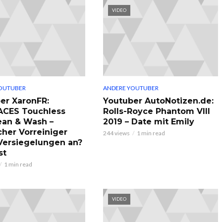
VIDEO
OUTUBER
ANDERE YOUTUBER
er XaronFR:
Youtuber AutoNotizen.de:
ACES Touchless
Rolls-Royce Phantom VIII
ean & Wash –
2019 – Date mit Emily
cher Vorreiniger
244 views
1 min read
 Versiegelungen an?
st
1 min read
VIDEO