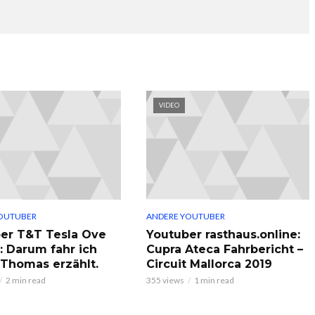
VIDEO
OUTUBER
ANDERE YOUTUBER
er T&T Tesla Ove
Youtuber rasthaus.online:
: Darum fahr ich
Cupra Ateca Fahrbericht –
, Thomas erzählt.
Circuit Mallorca 2019
2 min read
355 views
1 min read