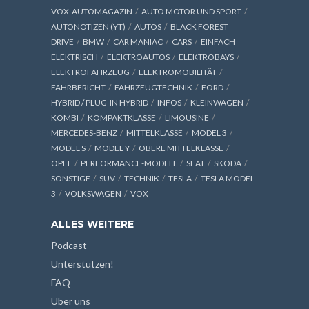
VOX-AUTOMAGAZIN
AUTO MOTOR UND SPORT
AUTONOTIZEN (YT)
AUTOS
BLACK FOREST
DRIVE
BMW
CAR MANIAC
CARS
EINFACH
ELEKTRISCH
ELEKTROAUTOS
ELEKTROBAYS
ELEKTROFAHRZEUG
ELEKTROMOBILITÄT
FAHRBERICHT
FAHRZEUGTECHNIK
FORD
HYBRID / PLUG-IN HYBRID
INFOS
KLEINWAGEN
KOMBI
KOMPAKTKLASSE
LIMOUSINE
MERCEDES-BENZ
MITTELKLASSE
MODEL 3
MODEL S
MODEL Y
OBERE MITTELKLASSE
OPEL
PERFORMANCE-MODELL
SEAT
SKODA
SONSTIGE
SUV
TECHNIK
TESLA
TESLA MODEL
3
VOLKSWAGEN
VOX
ALLES WEITERE
Podcast
Unterstützen!
FAQ
Über uns