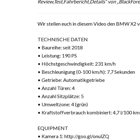
Review,Test,Fahrbericht,Details“ von „BlackFor
Wir stellen euch in diesem Video den BMW X2 vo
TECHNISCHE DATEN
• Baureihe: seit 2018
• Leistung: 190 PS
• Höchstgeschwindigkeit: 231 km/h
• Beschleunigung (0-100 km/h): 7,7 Sekunden
• Getriebe: Automatikgetriebe
• Anzahl Türen: 4
• Anzahl Sitzplätze: 5
• Umweltzone: 4 (grün)
• Kraftstoffverbrauch kombiniert: 4,7 l/100 km
EQUIPMENT
• Kamera 1: http://goo.gl/onulZQ