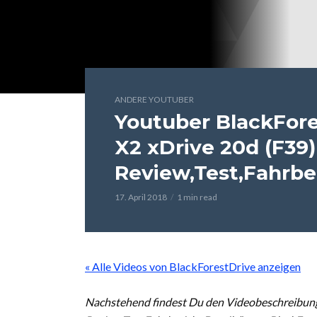
ANDERE YOUTUBER
Youtuber BlackFor
X2 xDrive 20d (F39)
Review,Test,Fahrber
17. April 2018
1 min read
« Alle Videos von BlackForestDrive anzeigen
Nachstehend findest Du den Videobeschreibun