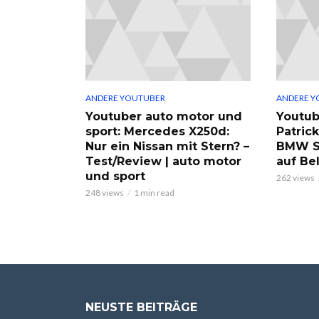
ANDERE YOUTUBER
ANDERE Y
Youtuber auto motor und
Youtub
sport: Mercedes X250d:
Patric
Nur ein Nissan mit Stern? –
BMW S
Test/Review | auto motor
auf Be
und sport
262 views
248 views
1 min read
NEUSTE BEITRÄGE