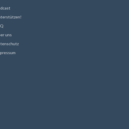
dcast
terstützen!
AQ
er uns
tenschutz
pressum