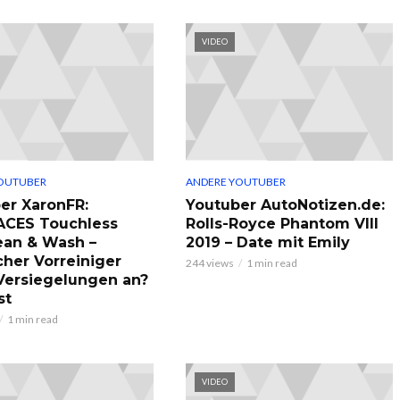
VIDEO
OUTUBER
ANDERE YOUTUBER
er XaronFR:
Youtuber AutoNotizen.de:
ACES Touchless
Rolls-Royce Phantom VIII
ean & Wash –
2019 – Date mit Emily
cher Vorreiniger
244 views
1 min read
 Versiegelungen an?
st
1 min read
VIDEO