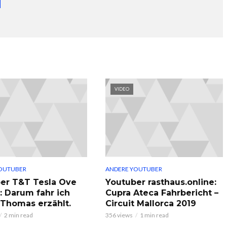
VIDEO
OUTUBER
ANDERE YOUTUBER
er T&T Tesla Ove
Youtuber rasthaus.online:
: Darum fahr ich
Cupra Ateca Fahrbericht –
, Thomas erzählt.
Circuit Mallorca 2019
2 min read
356 views
1 min read