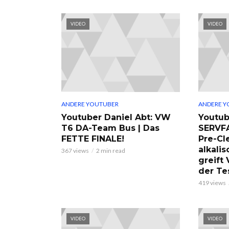
VIDEO
VIDEO
ANDERE YOUTUBER
ANDERE Y
Youtuber Daniel Abt: VW
Youtub
T6 DA-Team Bus | Das
SERVF
FETTE FINALE!
Pre-Cl
alkalis
367 views
2 min read
greift
der Te
419 views
VIDEO
VIDEO