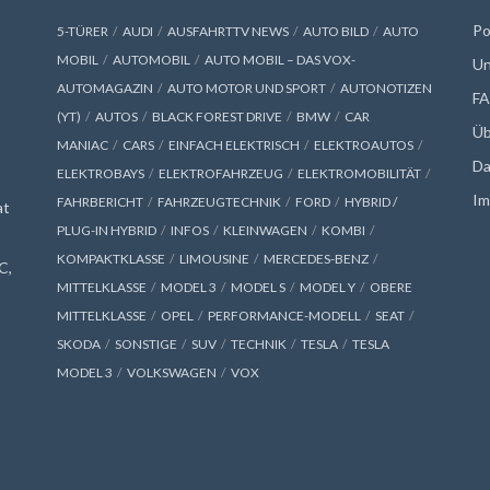
Po
5-TÜRER
AUDI
AUSFAHRTTV NEWS
AUTO BILD
AUTO
MOBIL
AUTOMOBIL
AUTO MOBIL – DAS VOX-
Un
AUTOMAGAZIN
AUTO MOTOR UND SPORT
AUTONOTIZEN
F
(YT)
AUTOS
BLACK FOREST DRIVE
BMW
CAR
Üb
MANIAC
CARS
EINFACH ELEKTRISCH
ELEKTROAUTOS
Da
ELEKTROBAYS
ELEKTROFAHRZEUG
ELEKTROMOBILITÄT
Im
FAHRBERICHT
FAHRZEUGTECHNIK
FORD
HYBRID /
at
PLUG-IN HYBRID
INFOS
KLEINWAGEN
KOMBI
KOMPAKTKLASSE
LIMOUSINE
MERCEDES-BENZ
C,
MITTELKLASSE
MODEL 3
MODEL S
MODEL Y
OBERE
MITTELKLASSE
OPEL
PERFORMANCE-MODELL
SEAT
SKODA
SONSTIGE
SUV
TECHNIK
TESLA
TESLA
MODEL 3
VOLKSWAGEN
VOX