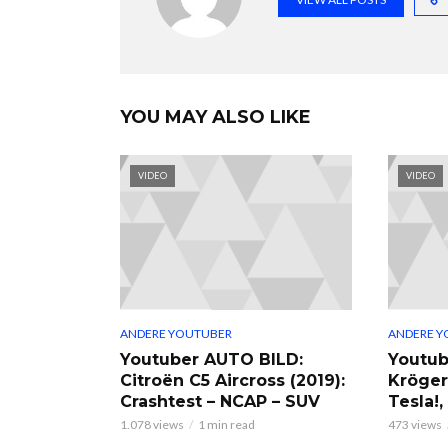
YOU MAY ALSO LIKE
VIDEO
VIDEO
ANDERE YOUTUBER
ANDERE Y
Youtuber AUTO BILD:
Youtub
Citroën C5 Aircross (2019):
Kröger
Crashtest – NCAP – SUV
Tesla!
1.078 views
1 min read
473 views