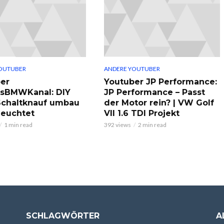
OUTUBER
ANDERE YOUTUBER
er
Youtuber JP Performance:
ksBMWKanal: DIY
JP Performance – Passt
chaltknauf umbau
der Motor rein? | VW Golf
leuchtet
VII 1.6 TDI Projekt
1 min read
392 views
2 min read
SCHLAGWÖRTER
A