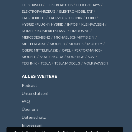
ELEKTRISCH
ELEKTROAUTOS
ELEKTROBAYS
ELEKTROFAHRZEUG
ELEKTROMOBILITÄT
FAHRBERICHT
FAHRZEUGTECHNIK
FORD
HYBRID / PLUG-IN HYBRID
INFOS
KLEINWAGEN
KOMBI
KOMPAKTKLASSE
LIMOUSINE
MERCEDES-BENZ
MICHAEL SCHMITT B.E.N
MITTELKLASSE
MODEL 3
MODEL S
MODEL Y
OBERE MITTELKLASSE
OPEL
PERFORMANCE-
MODELL
SEAT
SKODA
SONSTIGE
SUV
TECHNIK
TESLA
TESLA MODEL 3
VOLKSWAGEN
ALLES WEITERE
Podcast
Unterstützen!
FAQ
Über uns
Datenschutz
Impressum