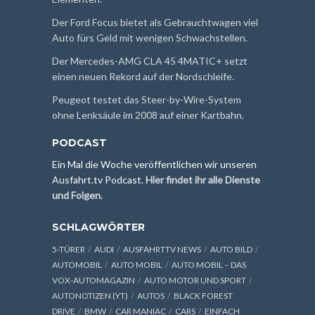
Der Ford Focus bietet als Gebrauchtwagen viel
Auto fürs Geld mit wenigen Schwachstellen.
Der Mercedes-AMG CLA 45 4MATIC+ setzt
einen neuen Rekord auf der Nordschleife.
Peugeot testet das Steer-by-Wire-System
ohne Lenksäule im 2008 auf einer Kartbahn.
PODCAST
Ein Mal die Woche veröffentlichen wir unseren
Ausfahrt.tv Podcast.
Hier findet ihr alle Dienste
und Folgen
.
SCHLAGWÖRTER
5-TÜRER
AUDI
AUSFAHRTTV NEWS
AUTO BILD
AUTOMOBIL
AUTO MOBIL
AUTO MOBIL – DAS
VOX-AUTOMAGAZIN
AUTO MOTOR UND SPORT
AUTONOTIZEN (YT)
AUTOS
BLACK FOREST
DRIVE
BMW
CAR MANIAC
CARS
EINFACH